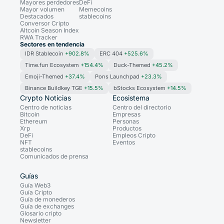
Mayores perdedores
DeFi
Mayor volumen
Memecoins
Destacados
stablecoins
Conversor Cripto
Altcoin Season Index
RWA Tracker
Sectores en tendencia
IDR Stablecoin
+902.8%
ERC 404
+525.6%
Time.fun Ecosystem
+154.4%
Duck-Themed
+45.2%
Emoji-Themed
+37.4%
Pons Launchpad
+23.3%
Binance Buildkey TGE
+15.5%
bStocks Ecosystem
+14.5%
Crypto Noticias
Ecosistema
Centro de noticias
Centro del directorio
Bitcoin
Empresas
Ethereum
Personas
Xrp
Productos
DeFi
Empleos Cripto
NFT
Eventos
stablecoins
Comunicados de prensa
Guías
Guía Web3
Guía Cripto
Guía de monederos
Guía de exchanges
Glosario cripto
Newsletter