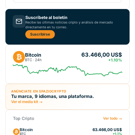
Suscríbete al boletín
Recibe las últimas noticias cripto y análisis de mercado
directamente en tu correo.
Suscribirse
63.466,00 US$
Bitcoin
₿
BTC · 24h
+1.10%
ANÚNCIATE EN SPAZIOCRYPTO
Tu marca, 9 idiomas, una plataforma.
Ver el media kit →
Top Cripto
Ver todo →
Bitcoin
63.466,00 US$
BTC
+1.1%