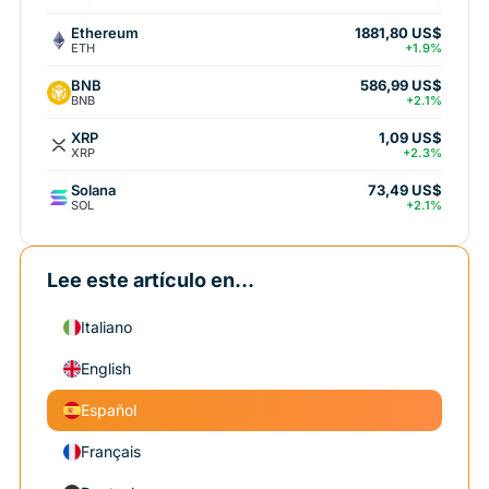
Ethereum
1881,80 US$
ETH
+1.9%
BNB
586,99 US$
BNB
+2.1%
XRP
1,09 US$
XRP
+2.3%
Solana
73,49 US$
SOL
+2.1%
Lee este artículo en...
Italiano
English
Español
Français