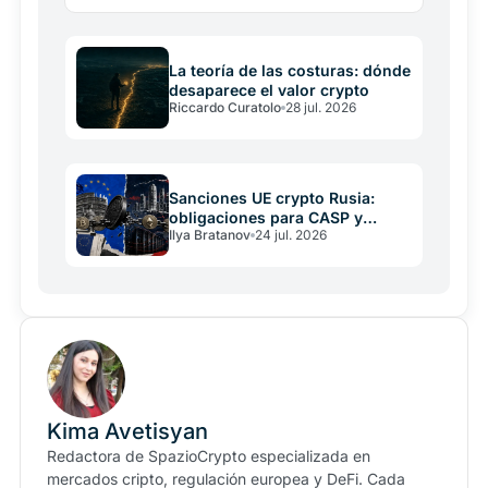
adopción real cuando hasta su mayor defensor las
deja…
La teoría de las costuras: dónde
desaparece el valor crypto
Riccardo Curatolo
28 jul. 2026
Sanciones UE crypto Rusia:
obligaciones para CASP y
Ilya Bratanov
24 jul. 2026
operadores
Kima Avetisyan
Redactora de SpazioCrypto especializada en
mercados cripto, regulación europea y DeFi. Cada