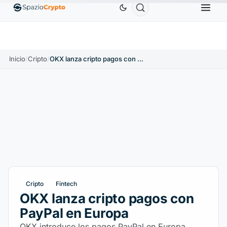
Ethereum
1880,58 US$
Tether
0,9991 US$
BN
1.10%
ETH
↑1.90%
USDT
↑0.00%
Inicio
/
Cripto
/
OKX lanza cripto pagos con PayPal en Europa
Cripto
Fintech
OKX lanza cripto pagos con
PayPal en Europa
OKX introduce los pagos PayPal en Europa,