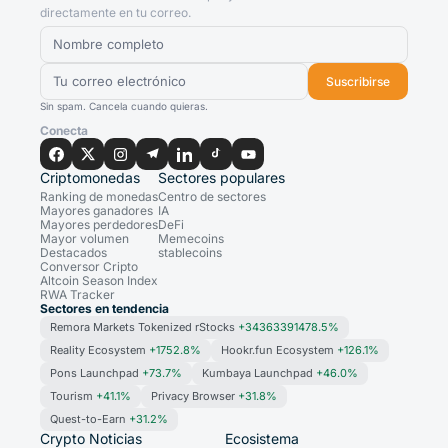
directamente en tu correo.
Suscribirse
Sin spam. Cancela cuando quieras.
Conecta
Criptomonedas
Sectores populares
Ranking de monedas
Centro de sectores
Mayores ganadores
IA
Mayores perdedores
DeFi
Mayor volumen
Memecoins
Destacados
stablecoins
Conversor Cripto
Altcoin Season Index
RWA Tracker
Sectores en tendencia
Remora Markets Tokenized rStocks
+34363391478.5%
Reality Ecosystem
+1752.8%
Hookr.fun Ecosystem
+126.1%
Pons Launchpad
+73.7%
Kumbaya Launchpad
+46.0%
Tourism
+41.1%
Privacy Browser
+31.8%
Quest-to-Earn
+31.2%
Crypto Noticias
Ecosistema