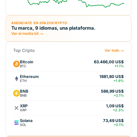
ANÚNCIATE EN SPAZIOCRYPTO
Tu marca, 9 idiomas, una plataforma.
Ver el media kit →
Top Cripto
Ver todo →
Bitcoin
63.466,00 US$
BTC
+1.1%
Ethereum
1881,80 US$
ETH
+1.9%
BNB
586,99 US$
BNB
+2.1%
XRP
1,09 US$
XRP
+2.3%
Solana
73,49 US$
SOL
+2.1%