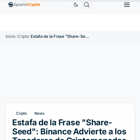
Ethereum
1880,58 US$
Tether
0,9991 US$
BNB
10%
ETH
↑1.90%
USDT
↑0.00%
B
Inicio
/
Cripto
/
Estafa de la Frase "Share-Seed": Binance Advierte a los Tenedores de Criptomonedas
Cripto
News
Estafa de la Frase "Share-
Seed": Binance Advierte a los