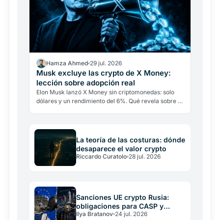
Hamza Ahmed
29 jul. 2026
Musk excluye las crypto de X Money:
lección sobre adopción real
Elon Musk lanzó X Money sin criptomonedas: solo
dólares y un rendimiento del 6%. Qué revela sobre la
adopción real cuando hasta su mayor defensor las
deja…
La teoría de las costuras: dónde
desaparece el valor crypto
Riccardo Curatolo
28 jul. 2026
Sanciones UE crypto Rusia:
obligaciones para CASP y
Ilya Bratanov
24 jul. 2026
operadores