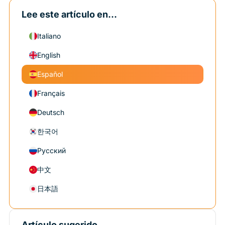
Lee este artículo en...
Italiano
English
Español
Français
Deutsch
한국어
Русский
中文
日本語
Artículo sugerido