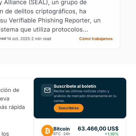
y Alliance (SEAL), un grupo de
n de delitos criptográficos, ha
su Verifiable Phishing Reporter, un
istema que utiliza protocolos
os para garantizar que los informes de
14 oct. 2025
2 min read
Cómo trabajamos
med
Suscríbete al boletín
ación de
Recibe las últimas noticias cripto y
análisis de mercado directamente en tu
ueva
correo.
más rápida
Suscribirse
63.466,00 US$
Bitcoin
₿
 los
BTC · 24h
+1.10%