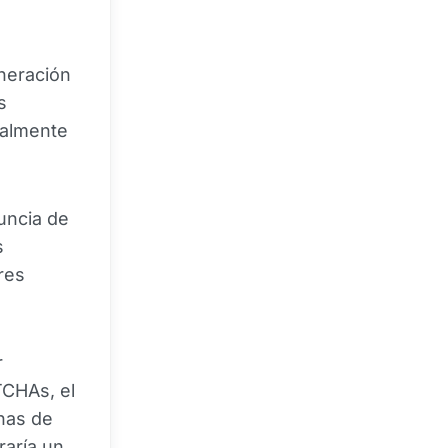
eneración
s
ealmente
uncia de
s
res
r
TCHAs, el
nas de
raría un