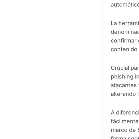
automático
La herrami
denomina
confirmar 
contenido 
Crucial pa
phishing i
atacantes 
alterando 
A diferenc
fácilment
marco de S
forma segu