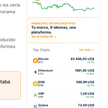
 los vería
panorama
ANÚNCIATE EN SPAZIOCRYPTO
Tu marca, 9 idiomas, una
plataforma.
Ver el media kit →
roducido
informes
Top Cripto
Ver todo →
Bitcoin
63.466,00 US$
BTC
+1.1%
Ethereum
1881,80 US$
ETH
+1.9%
staba
BNB
586,99 US$
BNB
+2.1%
XRP
1,09 US$
XRP
+2.3%
Solana
73,49 US$