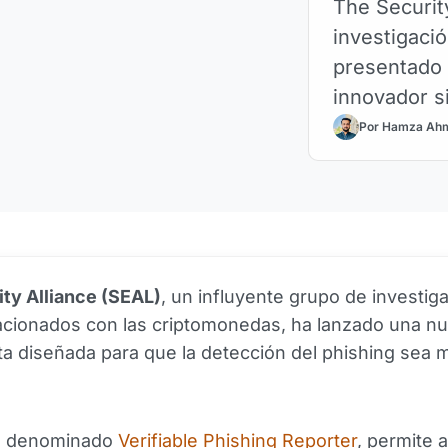
The Securit
investigació
presentado 
innovador s
criptográfic
Por Hamza Ah
sitios
ty Alliance (SEAL)
, un influyente grupo de investig
lacionados con las criptomonedas, ha lanzado una n
a diseñada para que la detección del phishing sea 
a, denominado
Verifiable Phishing Reporter
, permite a