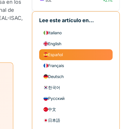
SOL
+2.1%
sa en los
nal de
SEAL-ISAC,
Lee este artículo en...
Italiano
English
Español
Français
Deutsch
한국어
Русский
中文
日本語