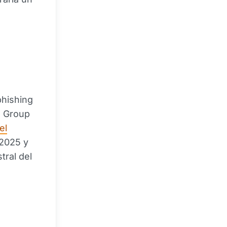
phishing
g Group
el
 2025 y
tral del