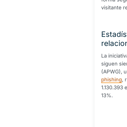
visitante r
Estadís
relaci
La iniciat
siguen sie
(APWG), u
phishing
, 
1.130.393 
13%.