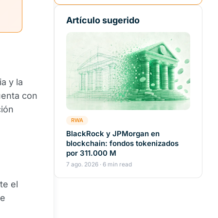
Artículo sugerido
a y la
uenta con
ción
RWA
BlackRock y JPMorgan en
blockchain: fondos tokenizados
por 311.000 M
7 ago. 2026 · 6 min read
te el
ue