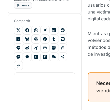
usuarios 
@hamza
una víctim
digital ca
Compartir
Mientras q
volviéndos
métodos de
de investi
Neces
viend