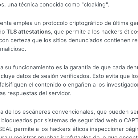
s, una técnica conocida como "cloaking".
enta emplea un protocolo criptográfico de última g
do
TLS attestations
, que permite a los hackers ético
con certeza que los sitios denunciados contienen r
malicioso.
ra su funcionamiento es la garantía de que cada den
ncluye datos de sesión verificados. Esto evita que lo
falsifiquen el contenido o engañen a los investigado
las respuestas del servidor.
ia de los escáneres convencionales, que pueden se
e bloqueados por sistemas de seguridad web o CAP
EAL permite a los hackers éticos inspeccionar pági
ra y registrar pruebas irrefutables de lo que encont