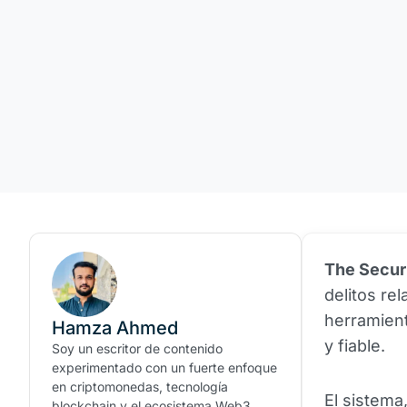
The Securi
delitos re
herramient
Hamza Ahmed
y fiable.
Soy un escritor de contenido
experimentado con un fuerte enfoque
en criptomonedas, tecnología
El sistem
blockchain y el ecosistema Web3.