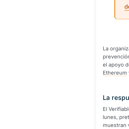
d
La organiz
prevención
el apoyo d
Ethereum
La respu
El Verifia
lunes, pre
muestran 