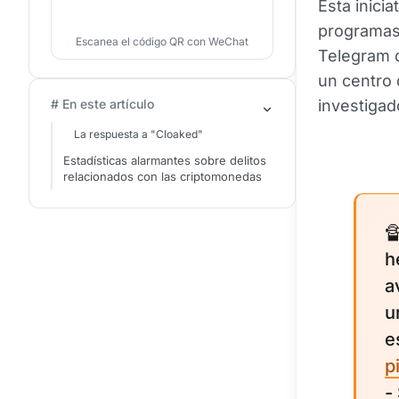
Esta inici
programas 
Escanea el código QR con WeChat
Telegram d
un centro 
# En este artículo
investigad
La respuesta a "Cloaked"
Estadísticas alarmantes sobre delitos
relacionados con las criptomonedas

h
a
u
e
p
-