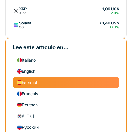
XRP
1,09 US$
XRP
+2.3%
Solana
73,49 US$
SOL
+2.1%
Lee este artículo en...
Italiano
English
Español
Français
Deutsch
한국어
Русский