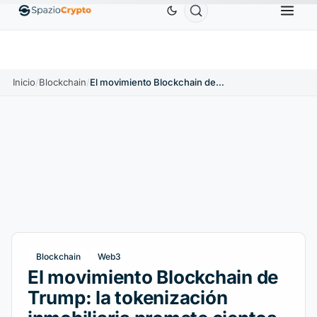
Ethereum
1880,58 US$
Tether
0,9991 US$
BN
↑1.10%
ETH
↑1.90%
USDT
↑0.00%
Inicio
/
Blockchain
/
El movimiento Blockchain de Trump: la tokenización inmobiliaria promete cientos de millones
Blockchain
Web3
El movimiento Blockchain de
Trump: la tokenización