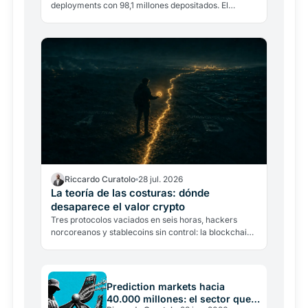
deployments con 98,1 millones depositados. El
multichain DeFi entra en la fase de la selección.
Riccardo Curatolo
28 jul. 2026
La teoría de las costuras: dónde
desaparece el valor crypto
Tres protocolos vaciados en seis horas, hackers
norcoreanos y stablecoins sin control: la blockchain
no fue vulnerada. El modelo de las costuras explica
dónde…
Prediction markets hacia
40.000 millones: el sector que