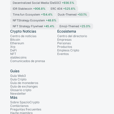
Decentralized Social Media (DeSOC)
+936.5%
IDR Stablecoin
+906.8%
ERC 404
+525.6%
Time.fun Ecosystem
+154.4%
Duck-Themed
+50.1%
NFTStrategy Ecosystem
+48.6%
NFT Strategy Flywheel
+45.4%
Emoji-Themed
+25.0%
Crypto Noticias
Ecosistema
Centro de noticias
Centro del directorio
Bitcoin
Empresas
Ethereum
Personas
Xrp
Productos
DeFi
Empleos Cripto
NFT
Eventos
stablecoins
Comunicados de prensa
Guías
Guía Web3
Guía Cripto
Guía de monederos
Guía de exchanges
Glosario cripto
Newsletter
Más
Sobre SpazioCrypto
Contáctanos
Preguntas frecuentes
Hazte miembro