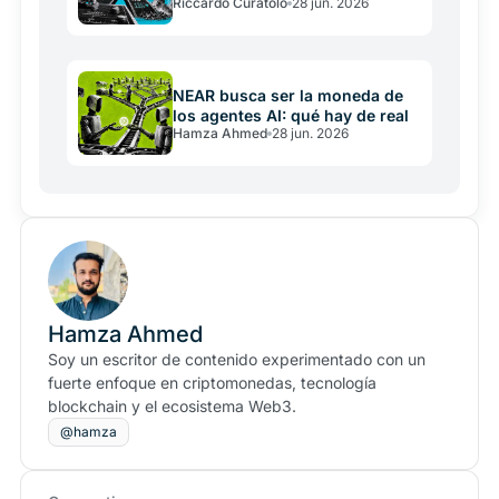
Riccardo Curatolo
28 jun. 2026
crece mientras crypto cae
NEAR busca ser la moneda de
los agentes AI: qué hay de real
Hamza Ahmed
28 jun. 2026
Hamza Ahmed
Soy un escritor de contenido experimentado con un
fuerte enfoque en criptomonedas, tecnología
blockchain y el ecosistema Web3.
@hamza