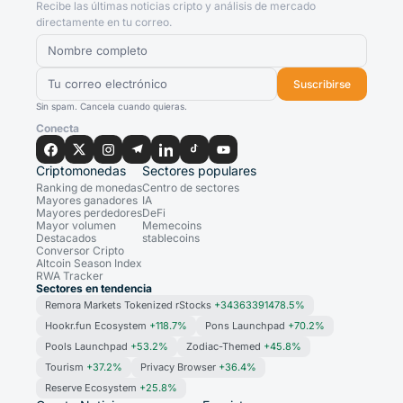
Recibe las últimas noticias cripto y análisis de mercado
directamente en tu correo.
Suscribirse
Sin spam. Cancela cuando quieras.
Conecta
Criptomonedas
Sectores populares
Ranking de monedas
Centro de sectores
Mayores ganadores
IA
Mayores perdedores
DeFi
Mayor volumen
Memecoins
Destacados
stablecoins
Conversor Cripto
Altcoin Season Index
RWA Tracker
Sectores en tendencia
Remora Markets Tokenized rStocks
+34363391478.5%
Hookr.fun Ecosystem
+118.7%
Pons Launchpad
+70.2%
Pools Launchpad
+53.2%
Zodiac-Themed
+45.8%
Tourism
+37.2%
Privacy Browser
+36.4%
Reserve Ecosystem
+25.8%