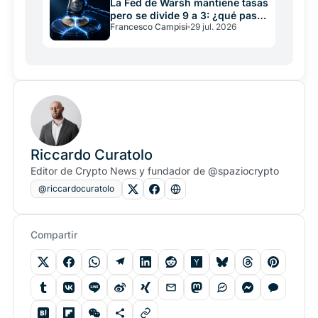
La Fed de Warsh mantiene tasas
pero se divide 9 a 3: ¿qué pasa
Francesco Campisi
29 jul. 2026
con crypto?
Riccardo Curatolo
Editor de Crypto News y fundador de @spaziocrypto
@riccardocuratolo
Compartir