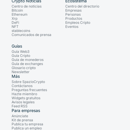
Crypto Noticias
Ecosistema
Centro de noticias
Centro del directorio
Bitcoin
Empresas
Ethereum
Personas
Xrp
Productos
DeFi
Empleos Cripto
NFT
Eventos
stablecoins
Comunicados de prensa
Guías
Guía Web3
Guía Cripto
Guía de monederos
Guía de exchanges
Glosario cripto
Newsletter
Más
Sobre SpazioCrypto
Contáctanos
Preguntas frecuentes
Hazte miembro
Widgets gratuitos
Avisos legales
Feed RSS
Para empresas
Anúnciate
Kit de prensa
Publica tu empresa
Publica un empleo