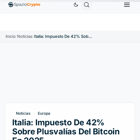
Ethereum
1880,58 US$
Tether
0,9991 US$
BN
↑1.10%
ETH
↑1.90%
USDT
↑0.00%
Inicio
/
Noticias
/
Italia: Impuesto De 42% Sobre Plusvalías Del Bitcoin En 2025
Noticias
Europa
Italia: Impuesto De 42%
Sobre Plusvalías Del Bitcoin