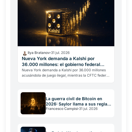
Ilya Bratanov
31 jul. 2026
Nueva York demanda a Kalshi por
36.000 millones: el gobierno federal
interviene
Nueva York demanda a Kalshi por 36.000 millones
acusándola de juego ilegal, mientras la CFTC federal
interviene para bloquear al estado. El choque por
los…
La guerra civil de Bitcoin en
2026: Saylor llama a sus reglas
Francesco Campisi
31 jul. 2026
una constitución