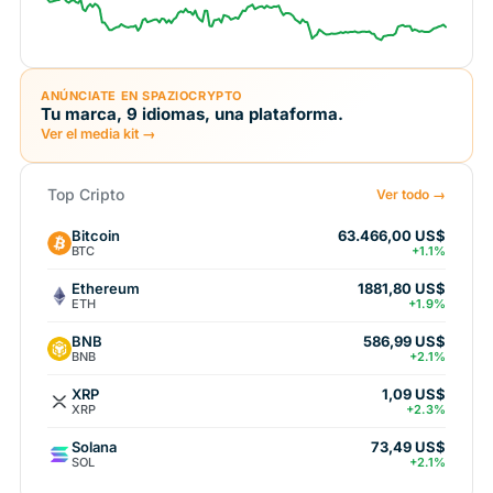
ANÚNCIATE EN SPAZIOCRYPTO
Tu marca, 9 idiomas, una plataforma.
Ver el media kit →
Top Cripto
Ver todo →
Bitcoin
63.466,00 US$
BTC
+1.1%
Ethereum
1881,80 US$
ETH
+1.9%
BNB
586,99 US$
BNB
+2.1%
XRP
1,09 US$
XRP
+2.3%
Solana
73,49 US$
SOL
+2.1%