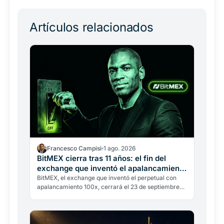
Artículos relacionados
Francesco Campisi
1 ago. 2026
BitMEX cierra tras 11 años: el fin del
exchange que inventó el apalancamiento
100x
BitMEX, el exchange que inventó el perpetual con
apalancamiento 100x, cerrará el 23 de septiembre
de 2026. No es un hackeo: es la regulación y un
pasado legal…