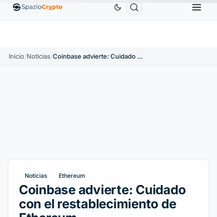
Ethereum
1880,58 US$
Tether
0,9991 US$
BN
1.10%
ETH
↑1.90%
USDT
↑0.00%
Inicio
/
Noticias
/
Coinbase advierte: Cuidado con el restablecimiento de Ethereum
Noticias
Ethereum
Coinbase advierte: Cuidado
con el restablecimiento de