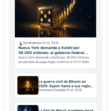
Ilya Bratanov
31 jul. 2026
Nueva York demanda a Kalshi por
36.000 millones: el gobierno federal
interviene
Nueva York demanda a Kalshi por 36.000 millones
acusándola de juego ilegal, mientras la CFTC federal
interviene para bloquear al estado. El choque por
los…
La guerra civil de Bitcoin en
2026: Saylor llama a sus reglas
Francesco Campisi
31 jul. 2026
una constitución
La Fed de Warsh mantiene tasas