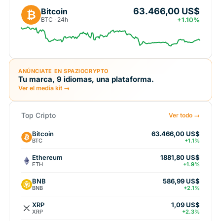
63.466,00 US$
Bitcoin
₿
BTC · 24h
+1.10%
ANÚNCIATE EN SPAZIOCRYPTO
Tu marca, 9 idiomas, una plataforma.
Ver el media kit →
Top Cripto
Ver todo →
Bitcoin
63.466,00 US$
BTC
+1.1%
Ethereum
1881,80 US$
ETH
+1.9%
BNB
586,99 US$
BNB
+2.1%
XRP
1,09 US$
XRP
+2.3%