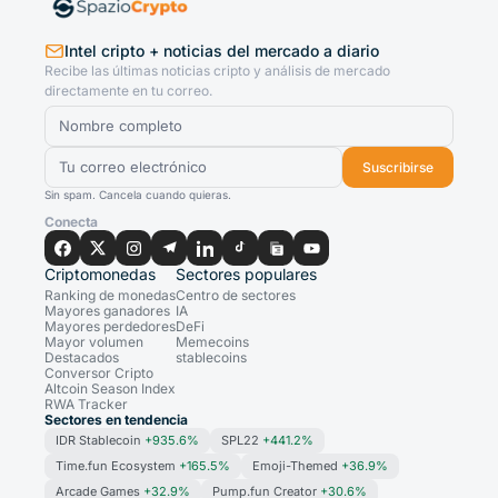
Intel cripto + noticias del mercado a diario
Recibe las últimas noticias cripto y análisis de mercado
directamente en tu correo.
Suscribirse
Sin spam. Cancela cuando quieras.
Conecta
Criptomonedas
Sectores populares
Ranking de monedas
Centro de sectores
Mayores ganadores
IA
Mayores perdedores
DeFi
Mayor volumen
Memecoins
Destacados
stablecoins
Conversor Cripto
Altcoin Season Index
RWA Tracker
Sectores en tendencia
IDR Stablecoin
+935.6%
SPL22
+441.2%
Time.fun Ecosystem
+165.5%
Emoji-Themed
+36.9%
Arcade Games
+32.9%
Pump.fun Creator
+30.6%