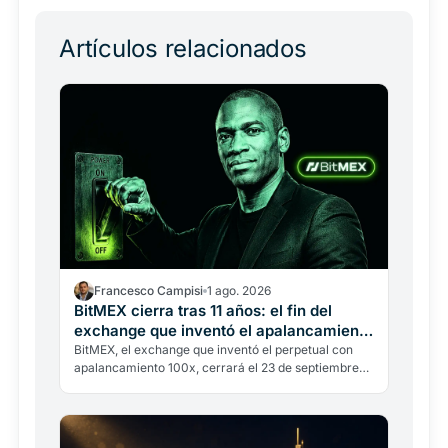
Artículos relacionados
Francesco Campisi
1 ago. 2026
BitMEX cierra tras 11 años: el fin del
exchange que inventó el apalancamiento
100x
BitMEX, el exchange que inventó el perpetual con
apalancamiento 100x, cerrará el 23 de septiembre
de 2026. No es un hackeo: es la regulación y un
pasado legal…