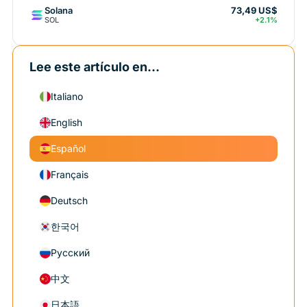
Solana
73,49 US$
SOL
+2.1%
Lee este artículo en...
Italiano
English
Español
Français
Deutsch
한국어
Русский
中文
日本語