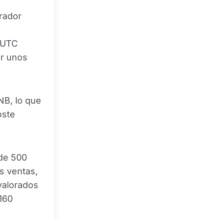
erador
2 UTC
or unos
NB, lo que
oste
 de 500
s ventas,
valorados
160