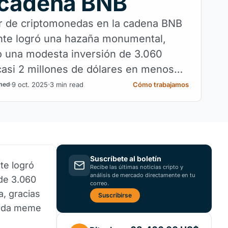
 cadena BNB
r de criptomonedas en la cadena BNB
nte logró una hazaña monumental,
o una modesta inversión de 3.060
casi 2 millones de dólares en menos
9 oct. 2025
3 min read
Cómo trabajamos
med
Suscríbete al boletín
te logró
Recibe las últimas noticias cripto y
análisis de mercado directamente en tu
de 3.060
correo.
, gracias
Suscribirse
neda meme