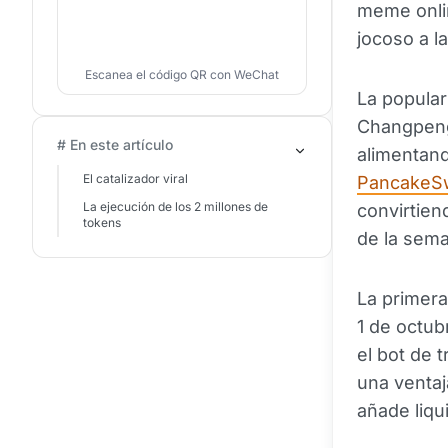
meme onlin
jocoso a l
Escanea el código QR con WeChat
La popular
Changpeng 
# En este artículo
alimentan
El catalizador viral
PancakeS
La ejecución de los 2 millones de
convirtie
tokens
de la sem
La primera
1 de octu
el bot de 
una ventaj
añade liqu