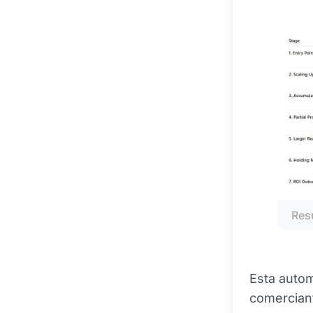
Res
Esta autom
comercia