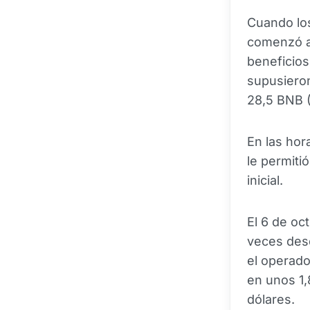
Cuando los
comenzó 
beneficios
supusieron
28,5 BNB (
En las hor
le permiti
inicial.
El 6 de oc
veces desd
el operado
en unos 1,
dólares.