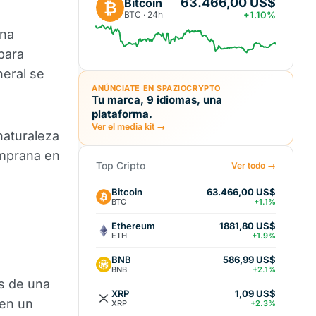
63.466,00 US$
Bitcoin
₿
BTC · 24h
+1.10%
una
para
neral se
ANÚNCIATE EN SPAZIOCRYPTO
Tu marca, 9 idiomas, una
plataforma.
Ver el media kit →
naturaleza
mprana en
Top Cripto
Ver todo →
Bitcoin
63.466,00 US$
BTC
+1.1%
Ethereum
1881,80 US$
ETH
+1.9%
BNB
586,99 US$
BNB
+2.1%
s de una
XRP
1,09 US$
 en un
XRP
+2.3%