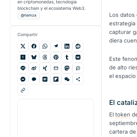
en criptomonedas, tecnología
blockchain y el ecosistema Web3.
Los datos 
@hamza
estrategia
capturar g
Compartir
diera cuen
Este feno
de alto ri
el espaci
El catali
El
token
de
septiembr
cartera de