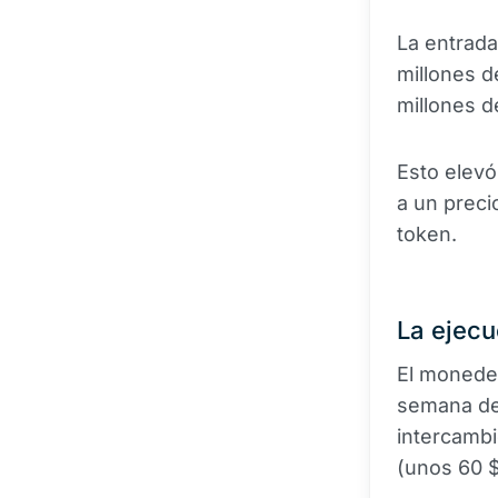
La entrada
millones d
millones d
Esto elevó
a un prec
token.
La ejecu
El moneder
semana de
intercambi
(unos 60 $