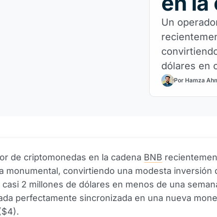
en la
Un operado
recienteme
convirtiend
dólares en 
de
Por Hamza Ah
or de criptomonedas en la cadena
BNB
recientemen
a monumental, convirtiendo una modesta inversión 
 casi 2 millones de dólares en menos de una semana
rada perfectamente sincronizada en una nueva mo
($4).