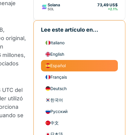
menaje
Solana
73,49 US$
SOL
+2.1%
B,
Lee este artículo en...
 original,
Italiano
en
English
 millones,
ociados
Español
Français
Deutsch
3 UTC del
er utilizó
한국어
orciona
Русский
uando se
中文
日本語