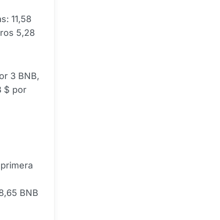
s: 11,58
tros 5,28
por 3 BNB,
 $ por
 primera
 58,65 BNB