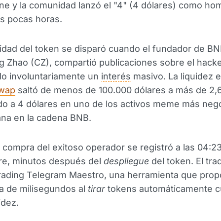
e y la comunidad lanzó el "4" (4 dólares) como ho
as pocas horas.
idad del token se disparó cuando el fundador de BN
Zhao (CZ), compartió publicaciones sobre el hackeo
do involuntariamente un
interés
masivo. La liquidez 
wap
saltó de menos de 100.000 dólares a más de 2,6
ndo a 4 dólares en uno de los activos meme más neg
ana en la cadena BNB.
 compra del exitoso operador se registró a las 04:2
bre, minutos después del
despliegue
del token. El trad
trading Telegram Maestro, una herramienta que prop
a de milisegundos al
tirar
tokens automáticamente c
idez.