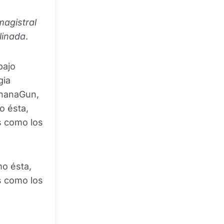
magistral
linada
.
bajo
gia
ananaGun,
o ésta,
s como los
mo ésta,
s como los