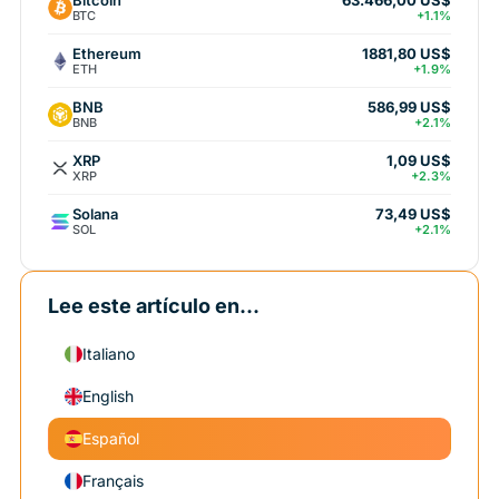
63.466,00 US$
BTC
+1.1%
Ethereum
1881,80 US$
ETH
+1.9%
BNB
586,99 US$
BNB
+2.1%
XRP
1,09 US$
XRP
+2.3%
Solana
73,49 US$
SOL
+2.1%
Lee este artículo en...
Italiano
English
Español
Français