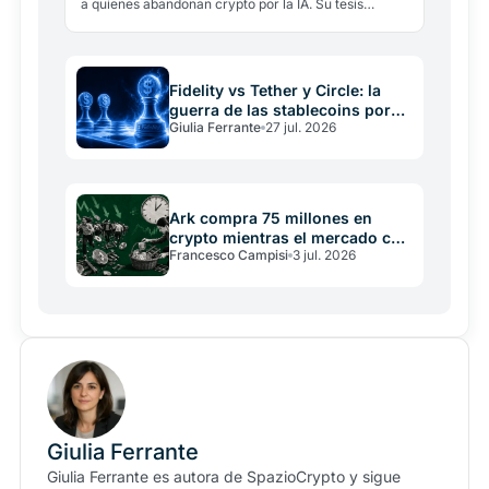
a quienes abandonan crypto por la IA. Su tesis
técnica es sólida, pero Coinbase controla el
protocolo, la red…
Fidelity vs Tether y Circle: la
guerra de las stablecoins por
Giulia Ferrante
27 jul. 2026
297.000 millones
Ark compra 75 millones en
crypto mientras el mercado caía
Francesco Campisi
3 jul. 2026
en junio
Giulia Ferrante
Giulia Ferrante es autora de SpazioCrypto y sigue