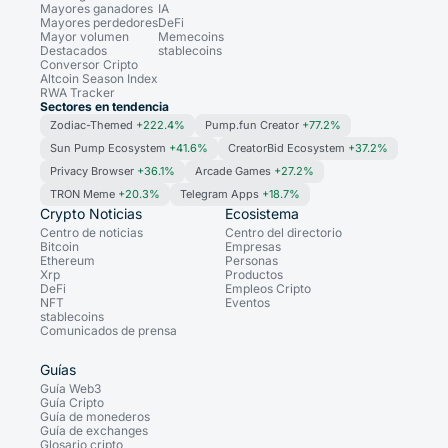
Mayores ganadores
IA
Mayores perdedores
DeFi
Mayor volumen
Memecoins
Destacados
stablecoins
Conversor Cripto
Altcoin Season Index
RWA Tracker
Sectores en tendencia
Zodiac-Themed
+222.4%
Pump.fun Creator
+77.2%
Sun Pump Ecosystem
+41.6%
CreatorBid Ecosystem
+37.2%
Privacy Browser
+36.1%
Arcade Games
+27.2%
TRON Meme
+20.3%
Telegram Apps
+18.7%
Crypto Noticias
Ecosistema
Centro de noticias
Centro del directorio
Bitcoin
Empresas
Ethereum
Personas
Xrp
Productos
DeFi
Empleos Cripto
NFT
Eventos
stablecoins
Comunicados de prensa
Guías
Guía Web3
Guía Cripto
Guía de monederos
Guía de exchanges
Glosario cripto