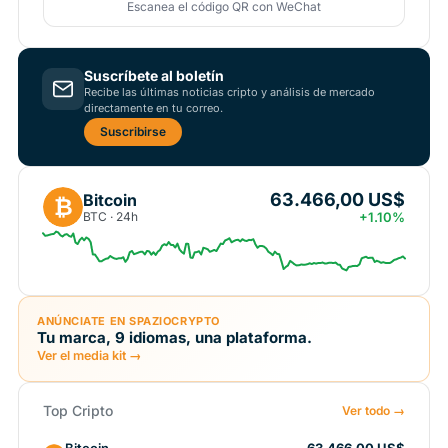
Escanea el código QR con WeChat
Suscríbete al boletín
Recibe las últimas noticias cripto y análisis de mercado
directamente en tu correo.
Suscribirse
63.466,00 US$
Bitcoin
₿
BTC · 24h
+1.10%
ANÚNCIATE EN SPAZIOCRYPTO
Tu marca, 9 idiomas, una plataforma.
Ver el media kit →
Top Cripto
Ver todo →
Bitcoin