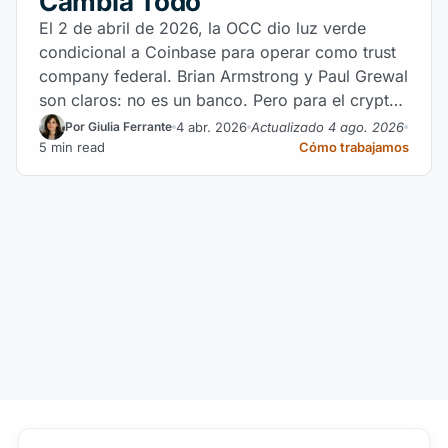
Cambia Todo
El 2 de abril de 2026, la OCC dio luz verde
condicional a Coinbase para operar como trust
company federal. Brian Armstrong y Paul Grewal
son claros: no es un banco. Pero para el crypto
institucional — y para los mercados
4 abr. 2026
Actualizado 4 ago. 2026
Por Giulia Ferrante
latinoamericanos — cambia todo.
5 min read
Cómo trabajamos