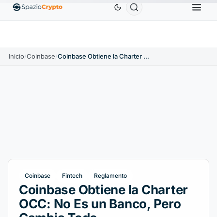
Ethereum
1880,58 US$
Tether
0,9991 US$
BNB
586
ETH
↑1.90%
USDT
↑0.00%
BNB
Inicio
/
Coinbase
/
Coinbase Obtiene la Charter OCC: No Es un Banco, Pero Cambia Todo
Coinbase
Fintech
Reglamento
Coinbase Obtiene la Charter
OCC: No Es un Banco, Pero