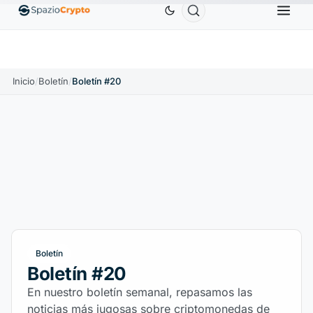
Ethereum
1880,58 US$
Tether
0,9991 US$
BN
↑1.10%
ETH
↑1.90%
USDT
↑0.00%
Inicio
/
Boletín
/
Boletín #20
Boletín
Boletín #20
En nuestro boletín semanal, repasamos las
noticias más jugosas sobre criptomonedas de