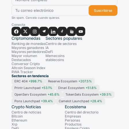
Suscribirse
Sin spam. Cancela cuando quieras.
Conecta
Criptomonedas
Sectores populares
Ranking de monedas
Centro de sectores
Mayores ganadores
IA
Mayores perdedores
DeFi
Mayor volumen
Memecoins
Destacados
stablecoins
Conversor Cripto
Altcoin Season Index
RWA Tracker
Sectores en tendencia
ERC 404
+998.7%
Reserve Ecosystem
+207.5%
Printr Launchpad
+53.1%
Dinari Ecosystem
+51.8%
OpenServ Ecosystem
+45.6%
TokenSets Ecosystem
+39.5%
Pons Launchpad
+39.4%
Camelot Launchpad
+28.4%
Crypto Noticias
Ecosistema
Centro de noticias
Centro del directorio
Bitcoin
Empresas
Ethereum
Personas
Xrp
Productos
DeFi
Empleos Cripto