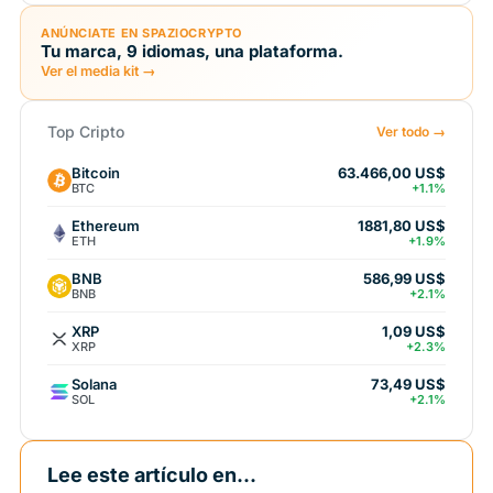
ANÚNCIATE EN SPAZIOCRYPTO
Tu marca, 9 idiomas, una plataforma.
Ver el media kit →
Top Cripto
Ver todo →
Bitcoin
63.466,00 US$
BTC
+1.1%
Ethereum
1881,80 US$
ETH
+1.9%
BNB
586,99 US$
BNB
+2.1%
XRP
1,09 US$
XRP
+2.3%
Solana
73,49 US$
SOL
+2.1%
Lee este artículo en...