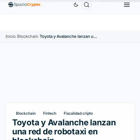
Ethereum
1880,58 US$
Tether
0,9991 US$
BNB
.10%
ETH
↑1.90%
USDT
↑0.00%
B
Inicio
/
Blockchain
/
Toyota y Avalanche lanzan una red de robotaxi en blockchain
Blockchain
Fintech
Fiscalidad cripto
Toyota y Avalanche lanzan
una red de robotaxi en