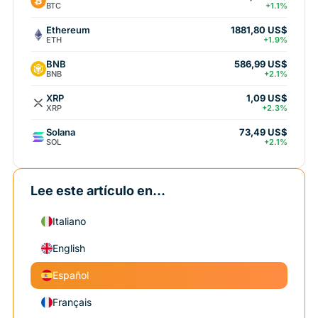
BTC
+1.1%
Ethereum
1881,80 US$
ETH
+1.9%
BNB
586,99 US$
BNB
+2.1%
XRP
1,09 US$
XRP
+2.3%
Solana
73,49 US$
SOL
+2.1%
Lee este artículo en...
Italiano
English
Español
Français