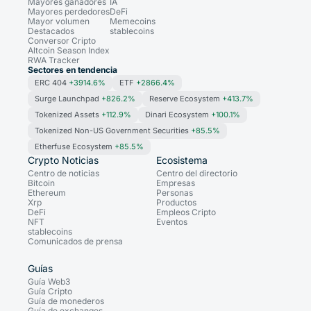
Mayores ganadores
IA
Mayores perdedores
DeFi
Mayor volumen
Memecoins
Destacados
stablecoins
Conversor Cripto
Altcoin Season Index
RWA Tracker
Sectores en tendencia
ERC 404
+3914.6%
ETF
+2866.4%
Surge Launchpad
+826.2%
Reserve Ecosystem
+413.7%
Tokenized Assets
+112.9%
Dinari Ecosystem
+100.1%
Tokenized Non-US Government Securities
+85.5%
Etherfuse Ecosystem
+85.5%
Crypto Noticias
Ecosistema
Centro de noticias
Centro del directorio
Bitcoin
Empresas
Ethereum
Personas
Xrp
Productos
DeFi
Empleos Cripto
NFT
Eventos
stablecoins
Comunicados de prensa
Guías
Guía Web3
Guía Cripto
Guía de monederos
Guía de exchanges