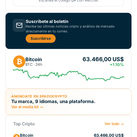
Escanea el código QR con WeChat
Suscríbete al boletín
Recibe las últimas noticias cripto y análisis de mercado
directamente en tu correo.
Suscribirse
63.466,00 US$
Bitcoin
₿
BTC · 24h
+1.10%
ANÚNCIATE EN SPAZIOCRYPTO
Tu marca, 9 idiomas, una plataforma.
Ver el media kit →
Top Cripto
Ver todo →
Bitcoin
63.466,00 US$