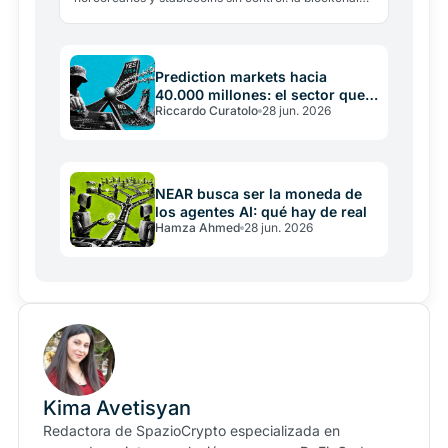
no fue vulnerada. El modelo de las costuras explica
dónde…
Prediction markets hacia
40.000 millones: el sector que
Riccardo Curatolo
28 jun. 2026
crece mientras crypto cae
NEAR busca ser la moneda de
los agentes AI: qué hay de real
Hamza Ahmed
28 jun. 2026
Kima Avetisyan
Redactora de SpazioCrypto especializada en