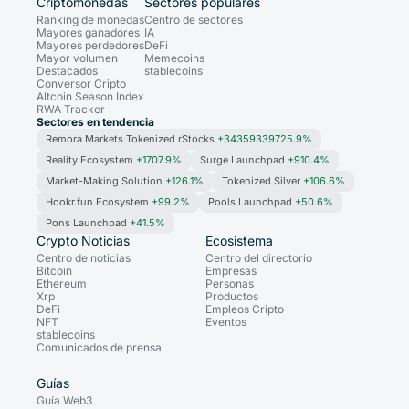
Criptomonedas
Sectores populares
Ranking de monedas
Centro de sectores
Mayores ganadores
IA
Mayores perdedores
DeFi
Mayor volumen
Memecoins
Destacados
stablecoins
Conversor Cripto
Altcoin Season Index
RWA Tracker
Sectores en tendencia
Remora Markets Tokenized rStocks
+34359339725.9%
Reality Ecosystem
+1707.9%
Surge Launchpad
+910.4%
Market-Making Solution
+126.1%
Tokenized Silver
+106.6%
Hookr.fun Ecosystem
+99.2%
Pools Launchpad
+50.6%
Pons Launchpad
+41.5%
Crypto Noticias
Ecosistema
Centro de noticias
Centro del directorio
Bitcoin
Empresas
Ethereum
Personas
Xrp
Productos
DeFi
Empleos Cripto
NFT
Eventos
stablecoins
Comunicados de prensa
Guías
Guía Web3