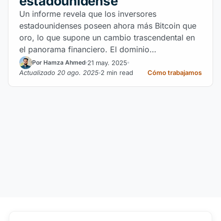
estadounidense
Un informe revela que los inversores
estadounidenses poseen ahora más Bitcoin que
oro, lo que supone un cambio trascendental en
el panorama financiero. El dominio
estadounidense de las criptomonedas crece
21 may. 2025
Por Hamza Ahmed
gracias a políticas favorables y a la adopción
Actualizado 20 ago. 2025
2 min read
Cómo trabajamos
institucional.