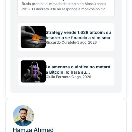
Rusia prohíbe el minado de bitcoin en Moscú hasta
2032. El decreto 936 no responde a motivos políticos,
sino energéticos: la región consume cerca de 1…
Strategy vende 1.638 bitcoin: su
tesorería se financia a sí misma
Riccardo Curatolo
3 ago. 2026
La amenaza cuántica no matará
a Bitcoin: lo hará su
Giulia Ferrante
3 ago. 2026
incapacidad de decidir
Hamza Ahmed