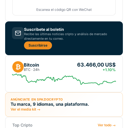
Escanea el código QR con WeChat
Suscríbete al boletín
Recibe las últimas noticias cripto y análisis de mercado
directamente en tu correo.
Suscribirse
63.466,00 US$
Bitcoin
₿
BTC · 24h
+1.10%
ANÚNCIATE EN SPAZIOCRYPTO
Tu marca, 9 idiomas, una plataforma.
Ver el media kit →
Top Cripto
Ver todo →