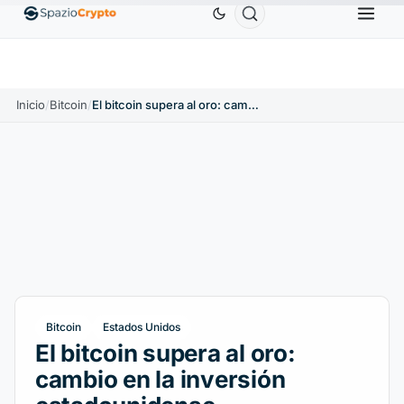
Ethereum
1880,58 US$
Tether
0,9991 US$
BN
1.10%
ETH
↑1.90%
USDT
↑0.00%
Inicio
/
Bitcoin
/
El bitcoin supera al oro: cambio en la inversión estadounidense
Bitcoin
Estados Unidos
El bitcoin supera al oro:
cambio en la inversión