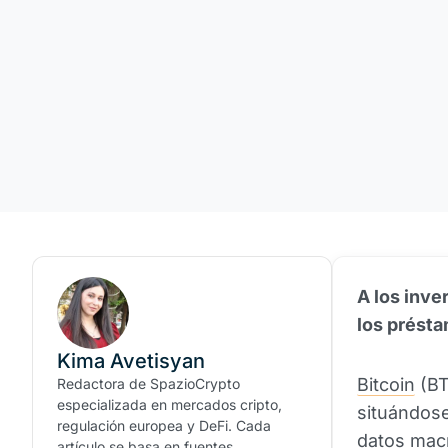
A los inve
los présta
Kima Avetisyan
Bitcoin
(BT
Redactora de SpazioCrypto
especializada en mercados cripto,
situándose
regulación europea y DeFi. Cada
datos mac
artículo se basa en fuentes