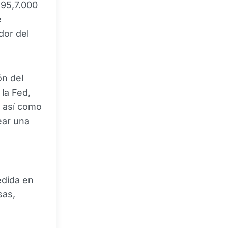
 95,7.000
e
dor del
ón del
la Fed,
, así como
ear una
edida en
sas,