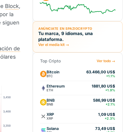
he
Block
,
por la
e siguen
ANÚNCIATE EN SPAZIOCRYPTO
Tu marca, 9 idiomas, una
plataforma.
Ver el media kit →
zación de
dólares
Top Cripto
Ver todo →
Bitcoin
63.466,00 US$
BTC
+1.1%
Ethereum
1881,80 US$
ETH
+1.9%
BNB
586,99 US$
BNB
+2.1%
XRP
1,09 US$
XRP
+2.3%
Solana
73,49 US$