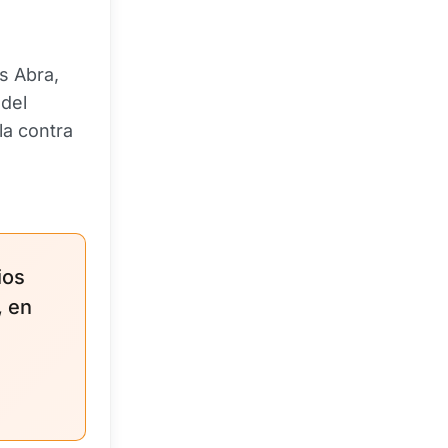
s Abra,
 del
la contra
ios
, en