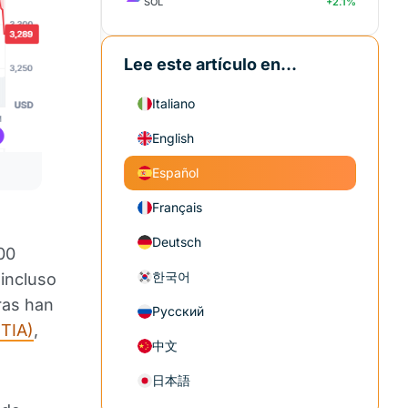
SOL
+2.1%
Lee este artículo en...
Italiano
English
Español
Français
Deutsch
00
한국어
 incluso
oras han
Русский
(TIA)
,
中文
日本語