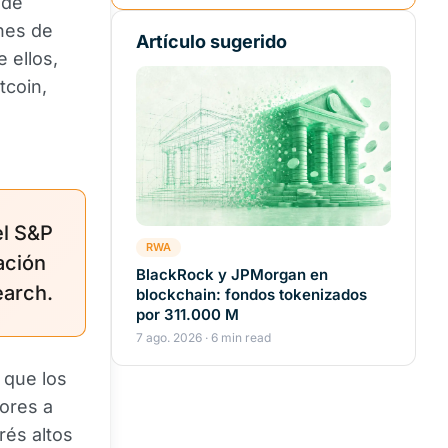
de
nes de
Artículo sugerido
 ellos,
tcoin,
el S&P
RWA
ación
BlackRock y JPMorgan en
earch.
blockchain: fondos tokenizados
por 311.000 M
7 ago. 2026 · 6 min read
 que los
ores a
rés altos