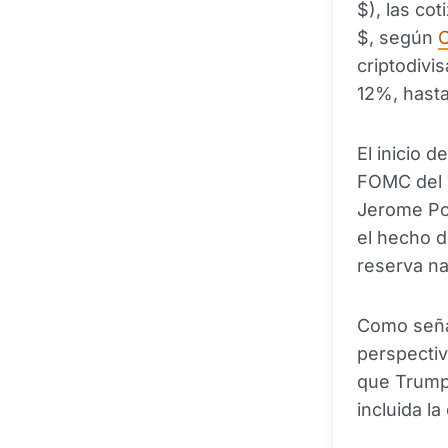
$), las co
$, según
C
criptodivi
12%, hasta
El inicio d
FOMC del 1
Jerome Pow
el hecho d
reserva na
Como señal
perspectiv
que Trump 
incluida l