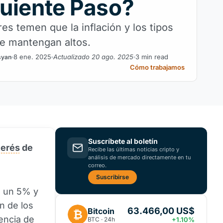
guiente Paso?
es temen que la inflación y los tipos
se mantengan altos.
8 ene. 2025
Actualizado 20 ago. 2025
3 min read
syan
Cómo trabajamos
Suscríbete al boletín
terés
de
Recibe las últimas noticias cripto y
análisis de mercado directamente en tu
correo.
Suscribirse
e un 5% y
n de los
63.466,00 US$
Bitcoin
₿
encia de
BTC · 24h
+1.10%