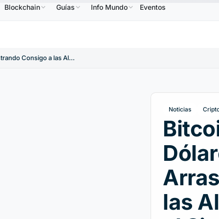
Blockchain
Guías
Info Mundo
Eventos
B
586,64 US$
USDC
0,9995 US$
XRP
1,09 US$
BNB
↑2.10%
USDC
↑0.00%
XRP
↑2.3
Bitcoin ha Caído 5.000 Dólares en 24 horas, Arrastrando Consigo a las Altcoins. Cuál Será el Siguiente Paso?
Noticias
Cript
Bitco
Dólar
Arras
las A