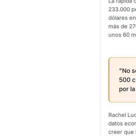
La rápida 
233.000 po
dólares en
más de 270
unos 60 m
"No s
500 c
por la
Rachel Luc
datos eco
creer que 