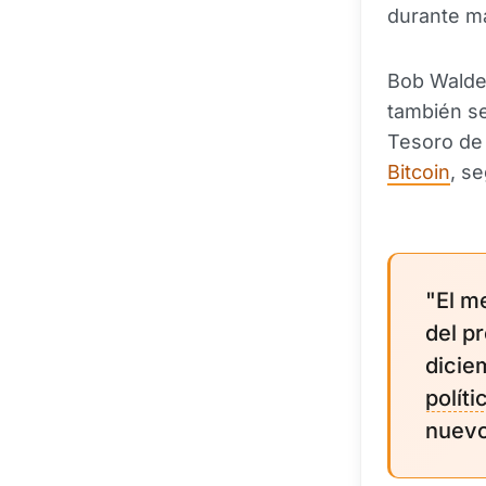
durante m
Bob Walden
también se
Tesoro de 
Bitcoin
, s
"El m
del p
dicie
polít
nuevo