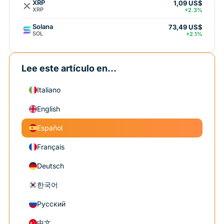
XRP
1,09 US$
XRP
+2.3%
Solana
73,49 US$
SOL
+2.1%
Lee este artículo en...
Italiano
English
Español
Français
Deutsch
한국어
Русский
中文