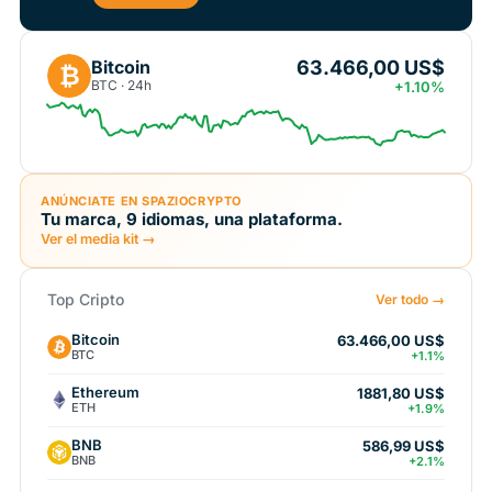
63.466,00 US$
Bitcoin
₿
BTC · 24h
+1.10%
ANÚNCIATE EN SPAZIOCRYPTO
Tu marca, 9 idiomas, una plataforma.
Ver el media kit →
Top Cripto
Ver todo →
Bitcoin
63.466,00 US$
BTC
+1.1%
Ethereum
1881,80 US$
ETH
+1.9%
BNB
586,99 US$
BNB
+2.1%