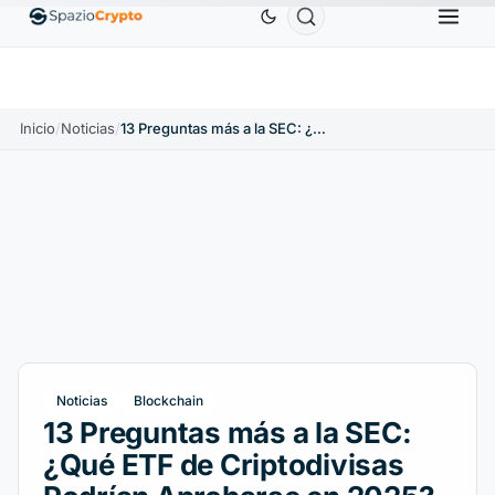
Ethereum
1880,58 US$
Tether
0,9991 US$
BNB
5
ETH
↑1.90%
USDT
↑0.00%
BNB
Inicio
/
Noticias
/
13 Preguntas más a la SEC: ¿Qué ETF de Criptodivisas Podrían Aprobarse en 2025?
Noticias
Blockchain
13 Preguntas más a la SEC:
¿Qué ETF de Criptodivisas