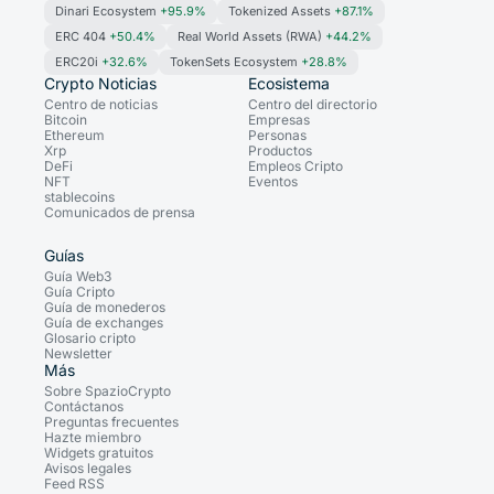
Dinari Ecosystem
+95.9%
Tokenized Assets
+87.1%
ERC 404
+50.4%
Real World Assets (RWA)
+44.2%
ERC20i
+32.6%
TokenSets Ecosystem
+28.8%
Crypto Noticias
Ecosistema
Centro de noticias
Centro del directorio
Bitcoin
Empresas
Ethereum
Personas
Xrp
Productos
DeFi
Empleos Cripto
NFT
Eventos
stablecoins
Comunicados de prensa
Guías
Guía Web3
Guía Cripto
Guía de monederos
Guía de exchanges
Glosario cripto
Newsletter
Más
Sobre SpazioCrypto
Contáctanos
Preguntas frecuentes
Hazte miembro
Widgets gratuitos
Avisos legales
Feed RSS