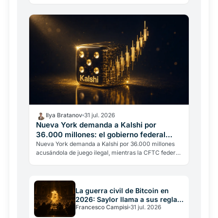
de 2026. No es un hackeo: es la regulación y un
pasado legal…
Ilya Bratanov
31 jul. 2026
Nueva York demanda a Kalshi por
36.000 millones: el gobierno federal
interviene
Nueva York demanda a Kalshi por 36.000 millones
acusándola de juego ilegal, mientras la CFTC federal
interviene para bloquear al estado. El choque por
los…
La guerra civil de Bitcoin en
2026: Saylor llama a sus reglas
Francesco Campisi
31 jul. 2026
una constitución