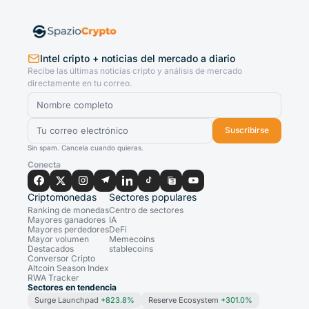
Intel cripto + noticias del mercado a diario
Recibe las últimas noticias cripto y análisis de mercado
directamente en tu correo.
Suscribirse
Sin spam. Cancela cuando quieras.
Conecta
Criptomonedas
Sectores populares
Ranking de monedas
Centro de sectores
Mayores ganadores
IA
Mayores perdedores
DeFi
Mayor volumen
Memecoins
Destacados
stablecoins
Conversor Cripto
Altcoin Season Index
RWA Tracker
Sectores en tendencia
Surge Launchpad
+823.8%
Reserve Ecosystem
+301.0%