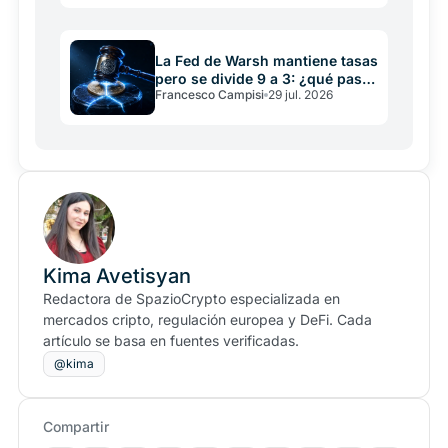
La Fed de Warsh mantiene tasas
pero se divide 9 a 3: ¿qué pasa
Francesco Campisi
29 jul. 2026
con crypto?
Kima Avetisyan
Redactora de SpazioCrypto especializada en
mercados cripto, regulación europea y DeFi. Cada
artículo se basa en fuentes verificadas.
@kima
Compartir