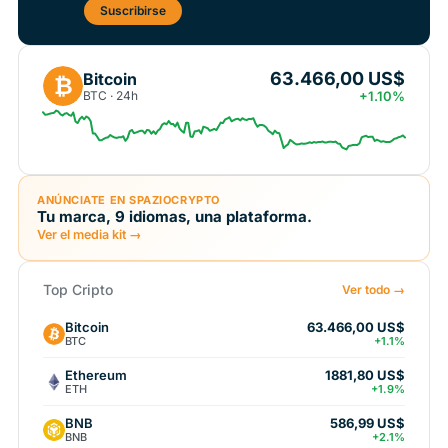
Suscribirse
63.466,00 US$
Bitcoin
₿
BTC · 24h
+1.10%
ANÚNCIATE EN SPAZIOCRYPTO
Tu marca, 9 idiomas, una plataforma.
Ver el media kit →
Top Cripto
Ver todo →
Bitcoin
63.466,00 US$
BTC
+1.1%
Ethereum
1881,80 US$
ETH
+1.9%
BNB
586,99 US$
BNB
+2.1%