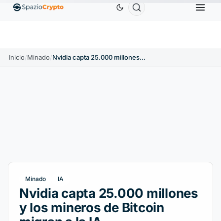
Ethereum
1880,58 US$
Tether
0,9991 US$
BNB
10%
ETH
↑1.90%
USDT
↑0.00%
BN
Inicio
/
Minado
/
Nvidia capta 25.000 millones y los mineros de Bitcoin migran a la IA
Minado
IA
Nvidia capta 25.000 millones
y los mineros de Bitcoin