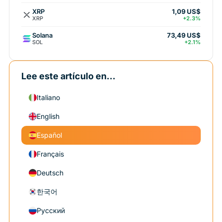
XRP
1,09 US$
XRP
+2.3%
Solana
73,49 US$
SOL
+2.1%
Lee este artículo en...
Italiano
English
Español
Français
Deutsch
한국어
Русский