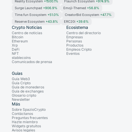
Reality Ecosystem
+1500.1%
Flaunch Ecosystem
+974.9%
Surge Launchpad
+906.9%
Emoji-Themed
+56.8%
Time.fun Ecosystem
+51.0%
CreatorBid Ecosystem
+47.7%
Reserve Ecosystem
+43.8%
ERC20i
+39.6%
Crypto Noticias
Ecosistema
Centro de noticias
Centro del directorio
Bitcoin
Empresas
Ethereum
Personas
Xrp
Productos
DeFi
Empleos Cripto
NFT
Eventos
stablecoins
Comunicados de prensa
Guías
Guía Web3
Guía Cripto
Guía de monederos
Guía de exchanges
Glosario cripto
Newsletter
Más
Sobre SpazioCrypto
Contáctanos
Preguntas frecuentes
Hazte miembro
Widgets gratuitos
Avisos legales