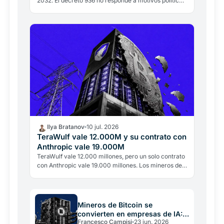
2032. El decreto 936 no responde a motivos políticos,
sino energéticos: la región consume cerca de 1…
Ilya Bratanov
10 jul. 2026
TeraWulf vale 12.000M y su contrato con
Anthropic vale 19.000M
TeraWulf vale 12.000 millones, pero un solo contrato
con Anthropic vale 19.000 millones. Los mineros de
Bitcoin se convierten en centros de datos para IA.
Mineros de Bitcoin se
convierten en empresas de IA:
Francesco Campisi
23 jun. 2026
venden BTC para construir data