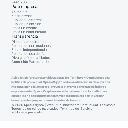
Feed RSS
Para empresas
Anúnciate
Kit de prensa
Publica tu empresa
Publica un empleo
Envía un evento
Envía un comunicado
Transparencia
Directrices editoriales
Política de correcciones
Ética e independencia
Política de uso de IA
Divulgación de afiliados
Contenido Patrocinado
Aviso legal: Al usar este sitio aceptas los Términos y Condiciones y la
Política de privacidad. SpazioCrypto no tiene afiliación ni relación con
ninguna moneda, empresa, proyecto o evento salvo que se indique
expresamente. SpazioCrypto es un sitio puramente informativo: su
contenido no constituye asesoramiento financiero o de inversión.
Investiga siempre por tu cuenta antes de invertir.
© 2026 Spaziocrypto | Web3 y la Innovadora Comunidad Blockchain.
Todos los derechos reservados.
Términos del Servicio
|
Política de privacidad