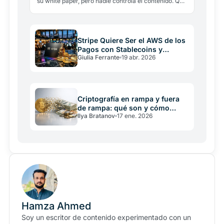
su white paper, pero nadie controla el contenido. Qué
debe incluir un documento serio, siete señales de…
Stripe Quiere Ser el AWS de los
Pagos con Stablecoins y
Giulia Ferrante
19 abr. 2026
Blockchain
Criptografía en rampa y fuera
de rampa: qué son y cómo
Ilya Bratanov
17 ene. 2026
funcionan
Hamza Ahmed
Soy un escritor de contenido experimentado con un