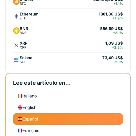
BTC
+1.1%
Ethereum
1881,80 US$
ETH
+1.9%
BNB
586,99 US$
BNB
+2.1%
XRP
1,09 US$
XRP
+2.3%
Solana
73,49 US$
SOL
+2.1%
Lee este artículo en...
Italiano
English
Español
Français