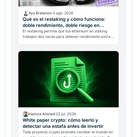
Ilya Bratanov
3 ago. 2026
Qué es el restaking y cómo funciona:
doble rendimiento, doble riesgo en
Ethereum
El restaking permite que tus ethereum en staking
trabajen dos veces para obtener rendimiento extra.
Un exploit de 300 millones en 2026 recordó los
riesgos.…
Hamza Ahmed
22 jul. 2026
White paper crypto: cómo leerlo y
detectar una estafa antes de invertir
Todo proyecto crypto promete cambiar el mundo en