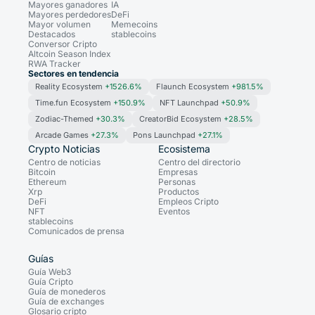
Mayores ganadores
IA
Mayores perdedores
DeFi
Mayor volumen
Memecoins
Destacados
stablecoins
Conversor Cripto
Altcoin Season Index
RWA Tracker
Sectores en tendencia
Reality Ecosystem
+1526.6%
Flaunch Ecosystem
+981.5%
Time.fun Ecosystem
+150.9%
NFT Launchpad
+50.9%
Zodiac-Themed
+30.3%
CreatorBid Ecosystem
+28.5%
Arcade Games
+27.3%
Pons Launchpad
+27.1%
Crypto Noticias
Ecosistema
Centro de noticias
Centro del directorio
Bitcoin
Empresas
Ethereum
Personas
Xrp
Productos
DeFi
Empleos Cripto
NFT
Eventos
stablecoins
Comunicados de prensa
Guías
Guía Web3
Guía Cripto
Guía de monederos
Guía de exchanges
Glosario cripto