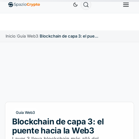
Ethereum
1880,58 US$
Tether
0,9991 US$
BNB
1.10%
ETH
↑1.90%
USDT
↑0.00%
Inicio
/
Guía Web3
/
Blockchain de capa 3: el puente hacia la Web3
Guía Web3
Blockchain de capa 3: el
puente hacia la Web3
Layer 3 lleva blockchain más allá del