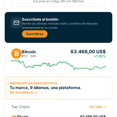
Escanea el código QR con WeChat
Suscríbete al boletín
Recibe las últimas noticias cripto y análisis de mercado
directamente en tu correo.
Suscribirse
63.466,00 US$
Bitcoin
₿
BTC · 24h
+1.10%
ANÚNCIATE EN SPAZIOCRYPTO
Tu marca, 9 idiomas, una plataforma.
Ver el media kit →
Top Cripto
Ver todo →
Bitcoin
63.466,00 US$