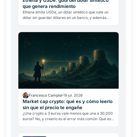
Ethena y USDe: guía del dólar sintético
que genera rendimiento
Ethena emite USDe, un dólar sintético que vale un
dólar sin guardar dólares en un banco, y además
genera rendimiento. Así funciona la cobertura delta-
neutral…
Francesco Campisi
19 jul. 2026
Market cap crypto: qué es y cómo leerlo
sin que el precio te engañe
¿Una crypto a 3 euros vale menos que una a 30.000
euros? No, y creerlo es el error más común. Qué es
el market cap, cómo se calcula y cómo leerlo sin que
el…