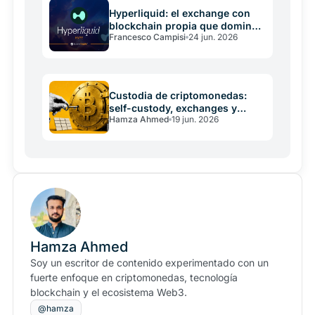
Hyperliquid: el exchange con
blockchain propia que domina
Francesco Campisi
24 jun. 2026
los derivados on-chain
Custodia de criptomonedas:
self-custody, exchanges y
Hamza Ahmed
19 jun. 2026
wallets comparados
Hamza Ahmed
Soy un escritor de contenido experimentado con un
fuerte enfoque en criptomonedas, tecnología
blockchain y el ecosistema Web3.
@hamza