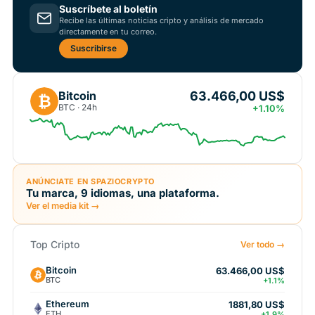
Suscríbete al boletín
Recibe las últimas noticias cripto y análisis de mercado
directamente en tu correo.
Suscribirse
63.466,00 US$
Bitcoin
₿
BTC · 24h
+1.10%
ANÚNCIATE EN SPAZIOCRYPTO
Tu marca, 9 idiomas, una plataforma.
Ver el media kit →
Top Cripto
Ver todo →
Bitcoin
63.466,00 US$
BTC
+1.1%
Ethereum
1881,80 US$
ETH
+1.9%