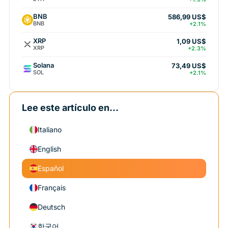
BNB
586,99 US$
BNB
+2.1%
XRP
1,09 US$
XRP
+2.3%
Solana
73,49 US$
SOL
+2.1%
Lee este artículo en...
Italiano
English
Español
Français
Deutsch
한국어