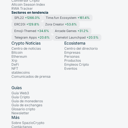
Conversor Cripto
Altcoin Season Index
RWA Tracker
Sectores en tendencia
SPL22
+1266.0%
Time.fun Ecosystem
+161.4%
ERC20i
+129.8%
Zora Creator
+53.6%
Emoji-Themed
+34.6%
Arcade Games
+31.2%
Telegram Apps
+20.6%
Camelot Launchpad
+20.5%
Crypto Noticias
Ecosistema
Centro de noticias
Centro del directorio
Bitcoin
Empresas
Ethereum
Personas
Xrp
Productos
DeFi
Empleos Cripto
NFT
Eventos
stablecoins
Comunicados de prensa
Guías
Guía Web3
Guía Cripto
Guía de monederos
Guía de exchanges
Glosario cripto
Newsletter
Más
Sobre SpazioCrypto
Contáctanos