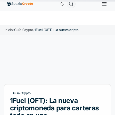
Ethereum
1880,58 US$
Tether
0,9991 US$
BNB
1.10%
ETH
↑1.90%
USDT
↑0.00%
Inicio
/
Guía Crypto
/
1Fuel (OFT): La nueva criptomoneda para carteras todo en uno
Guía Crypto
1Fuel (OFT): La nueva
criptomoneda para carteras