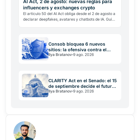
AI Act, 2 de agosto: nuevas reglas para
influencers y exchanges crypto
El artículo 50 del AI Act obliga desde el 2 de agosto a
declarar deepfakes, avatares y chatbots de IA. Guía
práctica para exchanges, influencers y medios…
Consob bloquea 6 nuevos
sitios: la ofensiva contra el
Ilya Bratanov
9 ago. 2026
trading y crypto ilegales
CLARITY Act en el Senado: el 15
de septiembre decide el futuro
Ilya Bratanov
9 ago. 2026
crypto