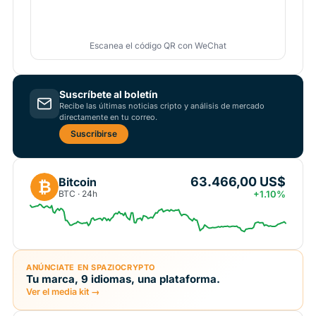
Escanea el código QR con WeChat
Suscríbete al boletín
Recibe las últimas noticias cripto y análisis de mercado
directamente en tu correo.
Suscribirse
63.466,00 US$
Bitcoin
₿
BTC · 24h
+1.10%
ANÚNCIATE EN SPAZIOCRYPTO
Tu marca, 9 idiomas, una plataforma.
Ver el media kit →