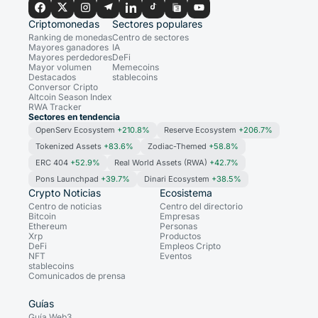
Criptomonedas
Sectores populares
Ranking de monedas
Centro de sectores
Mayores ganadores
IA
Mayores perdedores
DeFi
Mayor volumen
Memecoins
Destacados
stablecoins
Conversor Cripto
Altcoin Season Index
RWA Tracker
Sectores en tendencia
OpenServ Ecosystem
+210.8%
Reserve Ecosystem
+206.7%
Tokenized Assets
+83.6%
Zodiac-Themed
+58.8%
ERC 404
+52.9%
Real World Assets (RWA)
+42.7%
Pons Launchpad
+39.7%
Dinari Ecosystem
+38.5%
Crypto Noticias
Ecosistema
Centro de noticias
Centro del directorio
Bitcoin
Empresas
Ethereum
Personas
Xrp
Productos
DeFi
Empleos Cripto
NFT
Eventos
stablecoins
Comunicados de prensa
Guías
Guía Web3