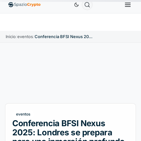
Ethereum
1880,58 US$
Tether
0,9991 US$
BN
1.10%
ETH
↑1.90%
USDT
↑0.00%
Inicio
/
eventos
/
Conferencia BFSI Nexus 2025: Londres se prepara para una inmersión profunda en IA, Fintech y Riesgo
eventos
Conferencia BFSI Nexus
2025: Londres se prepara