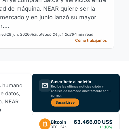
idad de máquina. NEAR quiere ser la
 mercado y en junio lanzó su mayor
ón.…
28 jun. 2026
Actualizado 24 jul. 2026
1 min read
med
Cómo trabajamos
Suscríbete al boletín
es humano.
Recibe las últimas noticias cripto y
análisis de mercado directamente en tu
se datos,
correo.
na. NEAR
Suscribirse
a
63.466,00 US$
Bitcoin
₿
BTC · 24h
+1.10%