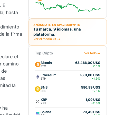
. El
la, hasta
ANÚNCIATE EN SPAZIOCRYPTO
ndimiento
Tu marca, 9 idiomas, una
e la firma
plataforma.
Ver el media kit →
Top Cripto
Ver todo →
eclare el
Bitcoin
63.466,00 US$
or camino
BTC
+1.1%
s de
Ethereum
1881,80 US$
las
ETH
+1.9%
mitad la
BNB
586,99 US$
BNB
+2.1%
XRP
1,09 US$
XRP
+2.3%
y ha
Solana
73,49 US$