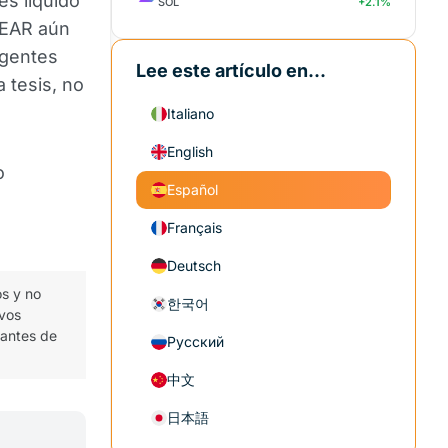
es liquidó
SOL
+2.1%
NEAR aún
agentes
Lee este artículo en...
a tesis, no
Italiano
English
o
Español
Français
Deutsch
os y no
한국어
ivos
 antes de
Русский
中文
日本語