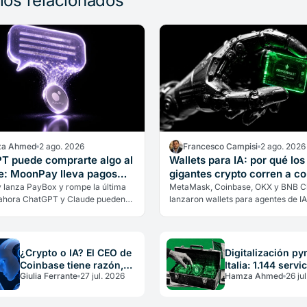
ulos relacionados
a Ahmed
2 ago. 2026
Francesco Campisi
2 ago. 2026
T puede comprarte algo al
Wallets para IA: por qué los
te: MoonPay lleva pagos
gigantes crypto corren a co
al chat
la infraestructura
lanza PayBox y rompe la última
MetaMask, Coinbase, OKX y BNB C
 ahora ChatGPT y Claude pueden
lanzaron wallets para agentes de IA
pagos crypto reales desde el chat,
pocas semanas. Por qué los gigant
odia de fondos y con…
construyen la infraestructura de un
economía…
¿Crypto o IA? El CEO de
Digitalización p
Coinbase tiene razón,
Italia: 1.144 servi
Giulia Ferrante
27 jul. 2026
Hamza Ahmed
26 ju
pero no es árbitro
financiados por 
neutral