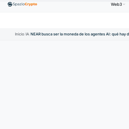
Web3
US$
Ethereum
1880,58 US$
Tether
0,9991 US$
↑1.10%
ETH
↑1.90%
USDT
↑0.00%
Inicio
/
IA
/
NEAR busca ser la moneda de los agentes AI: qué hay d