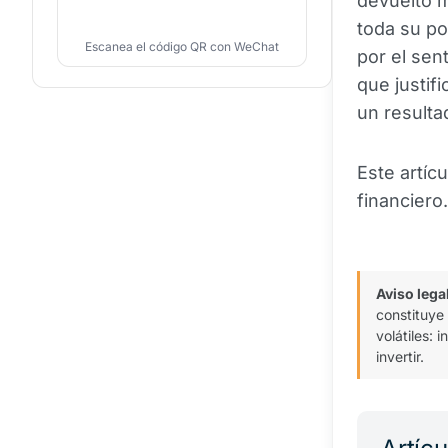
devuelto m
toda su po
Escanea el código QR con WeChat
por el sen
que justif
un resulta
Este artíc
financiero.
Aviso lega
constituye
volátiles:
invertir.