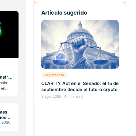
Artículo sugerido
Reglamento
nstruir
hain
CLARITY Act en el Senado: el 15 de
 en
septiembre decide el futuro crypto
es
9 ago. 2026 · 4 min read
a
ymes
cios
l. 2026
el PNRR