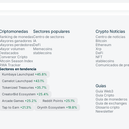
Criptomonedas
Sectores populares
Crypto Noticias
Ranking de monedas
Centro de sectores
Centro de noticias
Mayores ganadores
IA
Bitcoin
Mayores perdedores
DeFi
Ethereum
Mayor volumen
Memecoins
Xrp
Destacados
stablecoins
DeFi
Conversor Cripto
NFT
Altcoin Season Index
stablecoins
RWA Tracker
Comunicados de pr
Sectores en tendencia
Kumbaya Launchpad
+45.8%
Camelot Launchpad
+43.1%
Guías
Tokenized Treasuries
+35.7%
Guía Web3
CreatorBid Ecosystem
+25.4%
Guía Cripto
Guía de monederos
Arcade Games
+25.2%
Reddit Points
+25.1%
Guía de exchanges
Glosario cripto
Tap to Earn
+21.3%
Orynth Ecosystem
+19.8%
Newsletter