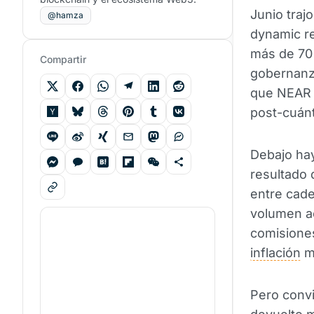
Junio traj
@hamza
dynamic re
más de 70 
Compartir
gobernanza
que NEAR d
post-cuánt
Debajo hay
resultado 
entre cade
volumen a
comisione
inflación
má
Pero convi