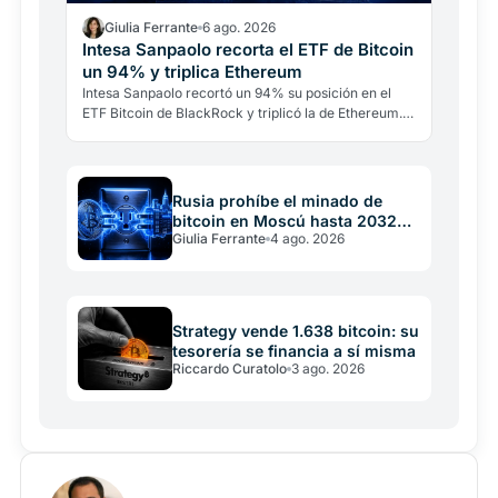
Giulia Ferrante
6 ago. 2026
Intesa Sanpaolo recorta el ETF de Bitcoin
un 94% y triplica Ethereum
Intesa Sanpaolo recortó un 94% su posición en el
ETF Bitcoin de BlackRock y triplicó la de Ethereum.
No es una ruptura con Bitcoin: es banca
institucional…
Rusia prohíbe el minado de
bitcoin en Moscú hasta 2032
Giulia Ferrante
4 ago. 2026
por la red eléctrica
Strategy vende 1.638 bitcoin: su
tesorería se financia a sí misma
Riccardo Curatolo
3 ago. 2026