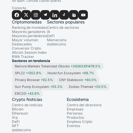
Sin spam. Cancela cuando quieras.
Conecta
Criptomonedas
Sectores populares
Ranking de monedas
Centro de sectores
Mayores ganadores
IA
Mayores perdedores
DeFi
Mayor volumen
Memecoins
Destacados
stablecoins
Conversor Cripto
Altcoin Season Index
RWA Tracker
Sectores en tendencia
Remora Markets Tokenized rStocks
+34363391478.5%
SPL22
+1352.8%
Hookr.fun Ecosystem
+68.7%
Privacy Browser
+62.5%
CNY Stablecoin
+60.0%
Sun Pump Ecosystem
+55.3%
Zodiac-Themed
+50.5%
ERC20i
+43.9%
Crypto Noticias
Ecosistema
Centro de noticias
Centro del directorio
Bitcoin
Empresas
Ethereum
Personas
Xrp
Productos
DeFi
Empleos Cripto
NFT
Eventos
stablecoins