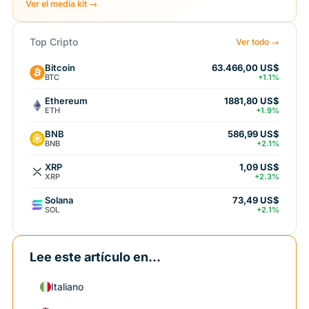
Ver el media kit →
Top Cripto
Ver todo →
Bitcoin
63.466,00 US$
BTC
+1.1%
Ethereum
1881,80 US$
ETH
+1.9%
BNB
586,99 US$
BNB
+2.1%
XRP
1,09 US$
XRP
+2.3%
Solana
73,49 US$
SOL
+2.1%
Lee este artículo en...
Italiano