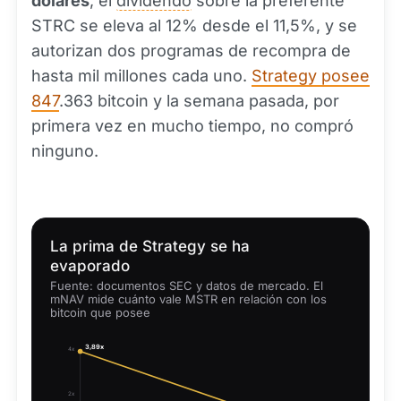
dólares
, el
dividendo
sobre la preferente
STRC se eleva al 12% desde el 11,5%, y se
autorizan dos programas de recompra de
hasta mil millones cada uno.
Strategy posee
847
.363 bitcoin y la semana pasada, por
primera vez en mucho tiempo, no compró
ninguno.
La prima de Strategy se ha
evaporado
Fuente: documentos SEC y datos de mercado. El
mNAV mide cuánto vale MSTR en relación con los
bitcoin que posee
3,89x
4x
2x