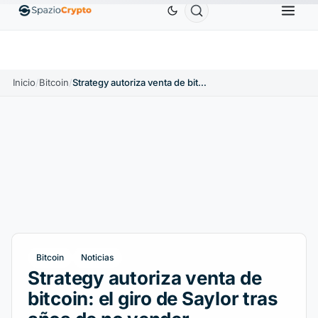
Ethereum
1880,58 US$
Tether
0,9991 US$
BNB
1.10%
ETH
↑1.90%
USDT
↑0.00%
Inicio
/
Bitcoin
/
Strategy autoriza venta de bitcoin: el giro de Saylor tras años de no vender
Bitcoin
Noticias
Strategy autoriza venta de
bitcoin: el giro de Saylor tras