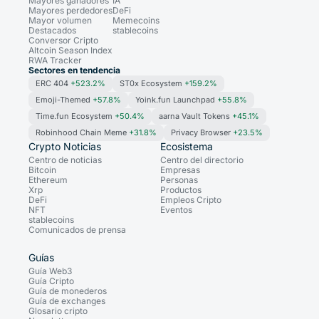
Mayores ganadores
IA
Mayores perdedores
DeFi
Mayor volumen
Memecoins
Destacados
stablecoins
Conversor Cripto
Altcoin Season Index
RWA Tracker
Sectores en tendencia
ERC 404
+523.2%
ST0x Ecosystem
+159.2%
Emoji-Themed
+57.8%
Yoink.fun Launchpad
+55.8%
Time.fun Ecosystem
+50.4%
aarna Vault Tokens
+45.1%
Robinhood Chain Meme
+31.8%
Privacy Browser
+23.5%
Crypto Noticias
Ecosistema
Centro de noticias
Centro del directorio
Bitcoin
Empresas
Ethereum
Personas
Xrp
Productos
DeFi
Empleos Cripto
NFT
Eventos
stablecoins
Comunicados de prensa
Guías
Guía Web3
Guía Cripto
Guía de monederos
Guía de exchanges
Glosario cripto