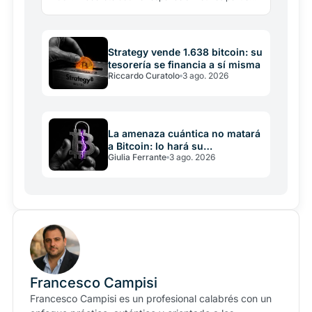
sino energéticos: la región consume cerca de 1…
Strategy vende 1.638 bitcoin: su
tesorería se financia a sí misma
Riccardo Curatolo
3 ago. 2026
La amenaza cuántica no matará
a Bitcoin: lo hará su
Giulia Ferrante
3 ago. 2026
incapacidad de decidir
Francesco Campisi
Francesco Campisi es un profesional calabrés con un