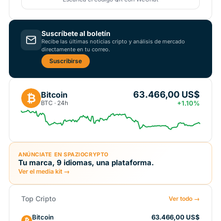
Suscríbete al boletín
Recibe las últimas noticias cripto y análisis de mercado
directamente en tu correo.
Suscribirse
63.466,00 US$
Bitcoin
₿
BTC · 24h
+1.10%
ANÚNCIATE EN SPAZIOCRYPTO
Tu marca, 9 idiomas, una plataforma.
Ver el media kit →
Top Cripto
Ver todo →
Bitcoin
63.466,00 US$