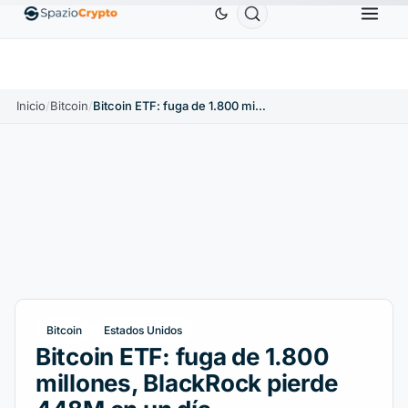
1880,58 US$
Tether
0,9991 US$
BNB
586,64 US$
TH
↑1.90%
USDT
↑0.00%
BNB
↑
Inicio
/
Bitcoin
/
Bitcoin ETF: fuga de 1.800 millones, BlackRock pierde 448M en un día
Bitcoin
Estados Unidos
Bitcoin ETF: fuga de 1.800
millones, BlackRock pierde