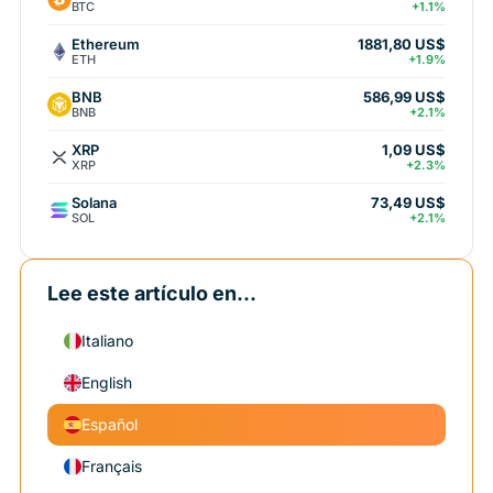
BTC
+1.1%
Ethereum
1881,80 US$
ETH
+1.9%
BNB
586,99 US$
BNB
+2.1%
XRP
1,09 US$
XRP
+2.3%
Solana
73,49 US$
SOL
+2.1%
Lee este artículo en...
Italiano
English
Español
Français