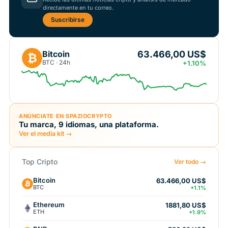
directamente en tu correo.
Suscribirse
63.466,00 US$
Bitcoin
₿
BTC · 24h
+1.10%
ANÚNCIATE EN SPAZIOCRYPTO
Tu marca, 9 idiomas, una plataforma.
Ver el media kit →
Top Cripto
Ver todo →
Bitcoin
63.466,00 US$
BTC
+1.1%
Ethereum
1881,80 US$
ETH
+1.9%