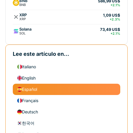
BNB
586,99 US$
BNB
+2.1%
XRP
1,09 US$
XRP
+2.3%
Solana
73,49 US$
SOL
+2.1%
Lee este artículo en...
Italiano
English
Español
Français
Deutsch
한국어