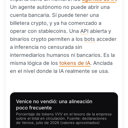
Un agente autónomo no puede abrir una
cuenta bancaria. Sí puede tener una
billetera crypto, y ya ha comenzado a
operar con stablecoins. Una
API
abierta y
binarios crypto permiten a los
bots
acceder
a inferencia no censurada sin
intermediarios humanos ni bancarios. Es la
misma lógica de los
tokens de IA
. Anclada
en el nivel donde la IA realmente se usa.
Venice no vendió: una alineación
poco frecuente
Porcentaje de tokens VVV en el tesoro de la empresa
sobre el total en circulación. Fuente: declaraciones
de Venice, julio de 2026 (valores aproximados)