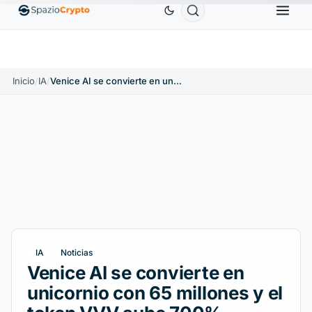
Ethereum
1880,58 US$
Tether
0,9991 US$
BN
1.10%
ETH
↑1.90%
USDT
↑0.00%
Inicio
/
IA
/
Venice AI se convierte en unicornio con 65 millones y el token VVV sube 700%
IA
Noticias
Venice AI se convierte en
unicornio con 65 millones y el