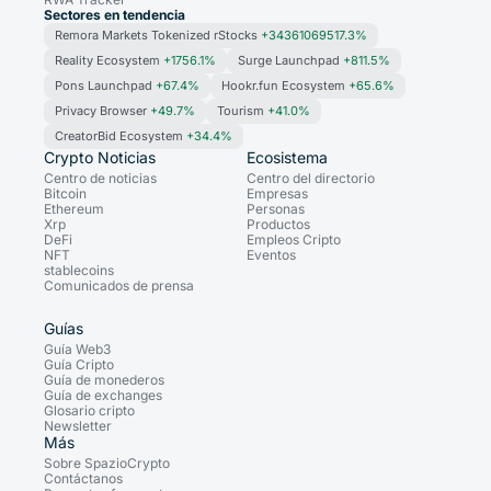
Sectores en tendencia
Remora Markets Tokenized rStocks
+34361069517.3%
Reality Ecosystem
+1756.1%
Surge Launchpad
+811.5%
Pons Launchpad
+67.4%
Hookr.fun Ecosystem
+65.6%
Privacy Browser
+49.7%
Tourism
+41.0%
CreatorBid Ecosystem
+34.4%
Crypto Noticias
Ecosistema
Centro de noticias
Centro del directorio
Bitcoin
Empresas
Ethereum
Personas
Xrp
Productos
DeFi
Empleos Cripto
NFT
Eventos
stablecoins
Comunicados de prensa
Guías
Guía Web3
Guía Cripto
Guía de monederos
Guía de exchanges
Glosario cripto
Newsletter
Más
Sobre SpazioCrypto
Contáctanos