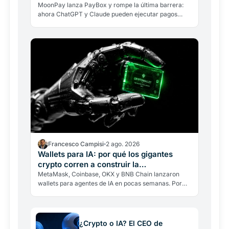
chat
MoonPay lanza PayBox y rompe la última barrera:
ahora ChatGPT y Claude pueden ejecutar pagos
crypto reales desde el chat, sin custodia de fondos y
con…
Francesco Campisi
2 ago. 2026
Wallets para IA: por qué los gigantes
crypto corren a construir la
infraestructura
MetaMask, Coinbase, OKX y BNB Chain lanzaron
wallets para agentes de IA en pocas semanas. Por
qué los gigantes construyen la infraestructura de una
economía…
¿Crypto o IA? El CEO de