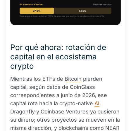
En el tesoro de Venice
Resto del mercado
37,5%
62,5%
Pese a que el token subió un 700%, la empresa y el equipo no vendieron ni un solo VVV
Por qué ahora: rotación de
capital en el ecosistema
crypto
Mientras los ETFs de
Bitcoin
pierden
capital, según datos de CoinGlass
correspondientes a junio de 2026, ese
capital rota hacia la crypto-native
AI
.
Dragonfly y Coinbase Ventures ya pusieron
su dinero; otros proyectos se mueven en la
misma
dirección
, y blockchains como NEAR