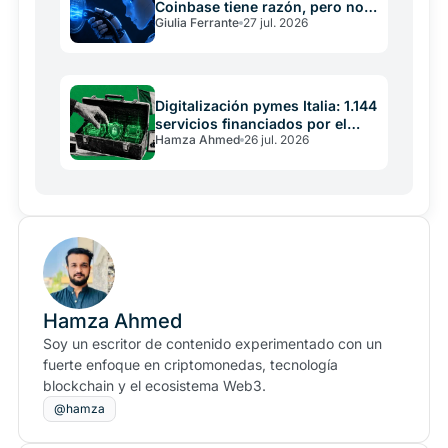
Coinbase tiene razón, pero no
Giulia Ferrante
27 jul. 2026
es árbitro neutral
Digitalización pymes Italia: 1.144
servicios financiados por el
Hamza Ahmed
26 jul. 2026
PNRR
Hamza Ahmed
Soy un escritor de contenido experimentado con un
fuerte enfoque en criptomonedas, tecnología
blockchain y el ecosistema Web3.
@hamza