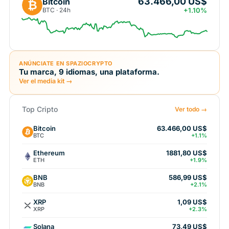
63.466,00 US$
Bitcoin
₿
BTC · 24h
+1.10%
ANÚNCIATE EN SPAZIOCRYPTO
Tu marca, 9 idiomas, una plataforma.
Ver el media kit →
Top Cripto
Ver todo →
Bitcoin
63.466,00 US$
BTC
+1.1%
Ethereum
1881,80 US$
ETH
+1.9%
BNB
586,99 US$
BNB
+2.1%
XRP
1,09 US$
XRP
+2.3%
Solana
73,49 US$