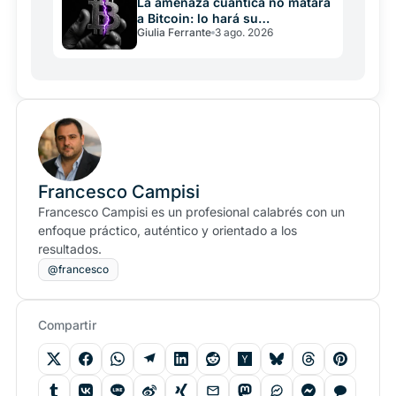
La amenaza cuántica no matará
a Bitcoin: lo hará su
Giulia Ferrante
3 ago. 2026
incapacidad de decidir
Francesco Campisi
Francesco Campisi es un profesional calabrés con un
enfoque práctico, auténtico y orientado a los
resultados.
@francesco
Compartir