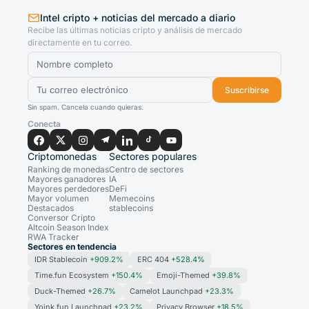
Intel cripto + noticias del mercado a diario
Recibe las últimas noticias cripto y análisis de mercado
directamente en tu correo.
Suscribirse
Sin spam. Cancela cuando quieras.
Conecta
Criptomonedas
Sectores populares
Ranking de monedas
Centro de sectores
Mayores ganadores
IA
Mayores perdedores
DeFi
Mayor volumen
Memecoins
Destacados
stablecoins
Conversor Cripto
Altcoin Season Index
RWA Tracker
Sectores en tendencia
IDR Stablecoin
+909.2%
ERC 404
+528.4%
Time.fun Ecosystem
+150.4%
Emoji-Themed
+39.8%
Duck-Themed
+26.7%
Camelot Launchpad
+23.3%
Yoink.fun Launchpad
+23.2%
Privacy Browser
+18.5%