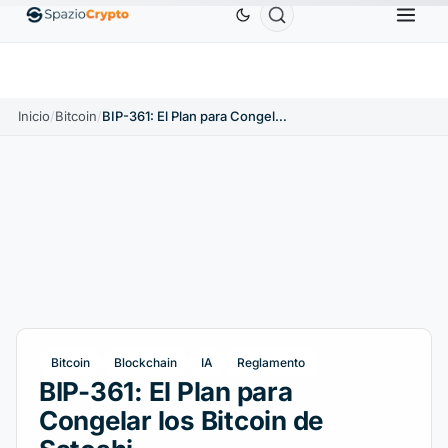
Ethereum
1880,58 US$
Tether
0,9991 US$
BNB
0%
ETH
↑1.90%
USDT
↑0.00%
BN
Inicio
/
Bitcoin
/
BIP-361: El Plan para Congelar los Bitcoin de Satoshi
Bitcoin
Blockchain
IA
Reglamento
BIP-361: El Plan para
Congelar los Bitcoin de