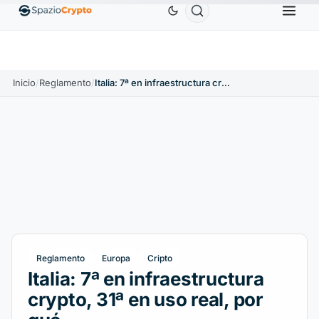
ereum
1880,58 US$
Tether
0,9991 US$
BNB
586,64
ETH
↑1.90%
USDT
↑0.00%
BNB
Inicio
/
Reglamento
/
Italia: 7ª en infraestructura crypto, 31ª en uso real, por qué
Reglamento
Europa
Cripto
Italia: 7ª en infraestructura
crypto, 31ª en uso real, por