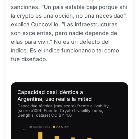
sanciones. “Un país estable baja porque ahí
la crypto es una
opción
, no una necesidad”,
explica Cuccovillo. “Las infraestructuras
son excelentes, pero nadie depende de
ellas para vivir.” No es un defecto del
índice. Es el índice funcionando tal como
fue diseñado.
Capacidad casi idéntica a
Argentina, uso real a la mitad
Capacidad técnica (raw score) frente a livability
(score x100). Fuente: Crypto Livability Index,
Genghis, dataset CC BY 4.0
Capacidad técnica
Livability (x100)
100