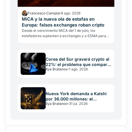
Francesco Campisi
6 ago. 2026
MiCA y la nueva ola de estafas en
Europa: falsos exchanges roban cripto
Desde el vencimiento MiCA del 1 de julio, los
estafadores suplantan a exchanges y a ESMA para
robar criptomonedas. Así los reconoces y así
verificas si un…
Corea del Sur gravará crypto al
22%: el problema que comparte
Ilya Bratanov
1 ago. 2026
con España
Nueva York demanda a Kalshi
por 36.000 millones: el
Ilya Bratanov
31 jul. 2026
gobierno federal interviene