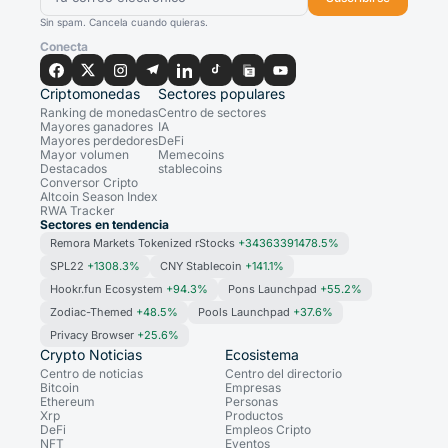
Sin spam. Cancela cuando quieras.
Conecta
Criptomonedas
Sectores populares
Ranking de monedas
Centro de sectores
Mayores ganadores
IA
Mayores perdedores
DeFi
Mayor volumen
Memecoins
Destacados
stablecoins
Conversor Cripto
Altcoin Season Index
RWA Tracker
Sectores en tendencia
Remora Markets Tokenized rStocks
+34363391478.5%
SPL22
+1308.3%
CNY Stablecoin
+141.1%
Hookr.fun Ecosystem
+94.3%
Pons Launchpad
+55.2%
Zodiac-Themed
+48.5%
Pools Launchpad
+37.6%
Privacy Browser
+25.6%
Crypto Noticias
Ecosistema
Centro de noticias
Centro del directorio
Bitcoin
Empresas
Ethereum
Personas
Xrp
Productos
DeFi
Empleos Cripto
NFT
Eventos