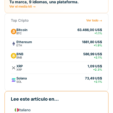
Tu marca, 9 idiomas, una plataforma.
Ver el media kit →
Top Cripto
Ver todo →
Bitcoin
63.466,00 US$
BTC
+1.1%
Ethereum
1881,80 US$
ETH
+1.9%
BNB
586,99 US$
BNB
+2.1%
XRP
1,09 US$
XRP
+2.3%
Solana
73,49 US$
SOL
+2.1%
Lee este artículo en...
Italiano