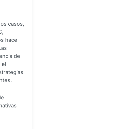
hos casos,
C,
os hace
Las
rencia de
 el
strategias
ntes.
de
mativas