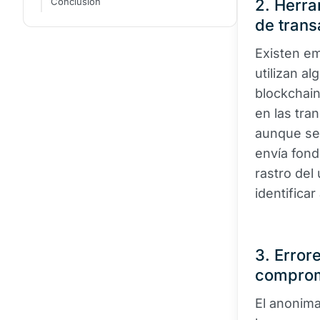
Conclusión
2. Herra
de tran
Existen e
utilizan a
blockchain
en las tra
aunque se
envía fon
rastro del
identifica
3. Error
comprom
El anonim