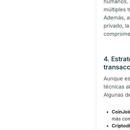
humanos. M
múltiples 
Además, a
privado, l
compromet
4. Estra
transacc
Aunque es 
técnicas a
Algunas de
CoinJoi
más comp
Criptod