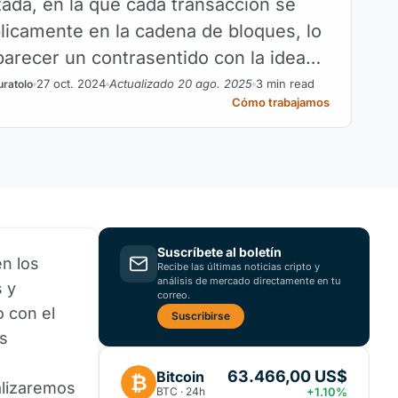
zada, en la que cada transacción se
blicamente en la cadena de bloques, lo
arecer un contrasentido con la idea
to.
27 oct. 2024
Actualizado 20 ago. 2025
3 min read
uratolo
Cómo trabajamos
Suscríbete al boletín
en los
Recibe las últimas noticias cripto y
análisis de mercado directamente en tu
s y
correo.
 con el
Suscribirse
as
l
63.466,00 US$
Bitcoin
₿
alizaremos
BTC · 24h
+1.10%