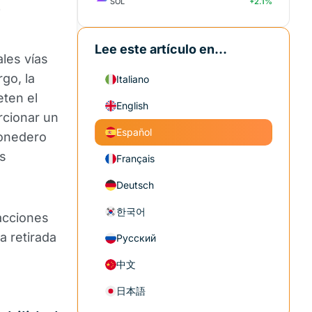
SOL
+2.1%
r
Lee este artículo en...
les vías
go, la
Italiano
eten el
English
rcionar un
Español
monedero
s
Français
Deutsch
한국어
sacciones
a retirada
Русский
中文
日本語