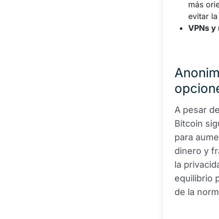
más orie
evitar l
VPNs y
Anonim
opcione
A pesar de
Bitcoin si
para aumen
dinero y f
la privaci
equilibrio
de la norm