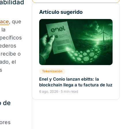
abilidad
Artículo sugerido
race
, que
 la
pecíficos
nederos
recibe o
ado, el
s
Tokenización
Enel y Conio lanzan ebitts: la
blockchain llega a tu factura de luz
6 ago. 2026 · 5 min read
o de
ores