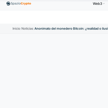
Web3
Ethereum
1880,58 US$
Tether
0,9991 US$
BN
1.10%
ETH
↑1.90%
USDT
↑0.00%
Inicio
/
Noticias
/
Anonimato del monedero Bitcoin: ¿realidad o ilus