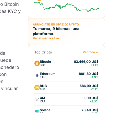
o Bitcoin
idas
KYC
y
ANÚNCIATE EN SPAZIOCRYPTO
Tu marca, 9 idiomas, una
plataforma.
Ver el media kit →
Top Cripto
Ver todo →
ada
 puede
Bitcoin
63.466,00 US$
BTC
+1.1%
 monedero
Ethereum
 son
1881,80 US$
ETH
+1.9%
en
BNB
586,99 US$
 vincular
BNB
+2.1%
XRP
1,09 US$
XRP
+2.3%
Solana
73,49 US$