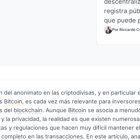
descentrali
registra pú
que puede p
de anonima
Por Riccardo C
n del anonimato en las criptodivisas, y en particular 
os
Bitcoin
, es cada vez más relevante para inversore
s del
blockchain
. Aunque
Bitcoin
se asocia a menudo
y la privacidad, la realidad es que existen numeros
as y regulaciones que hacen muy difícil mantener e
completo en las transacciones. En este artículo, an