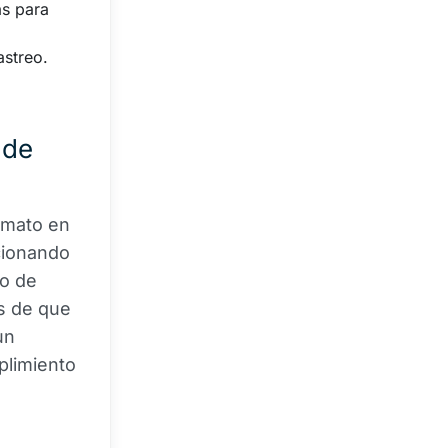
as para
astreo.
 de
nimato en
ucionando
eo de
es de que
un
plimiento