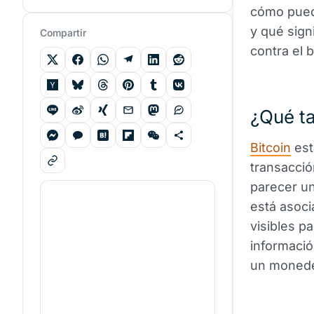
cómo pued
y qué sign
Compartir
contra el 
¿Qué t
Bitcoin
est
transacció
parecer u
está asoc
visibles p
informació
un moneder