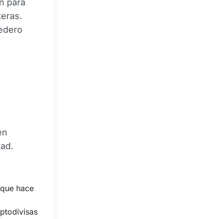
n para
teras.
edero
en
dad.
 que hace
iptodivisas