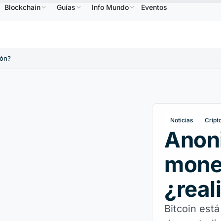
Blockchain
Guías
Info Mundo
Eventos
B
586,64 US$
USDC
0,9995 US$
XRP
1,09 US$
BNB
↑2.10%
USDC
↑0.00%
XRP
↑2.3
ión?
Noticias
Cript
Anon
moned
¿real
Bitcoin est