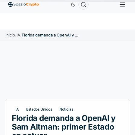
0,9991 US$
BNB
586,64 US$
USDC
0,9995 US$
SDT
↑0.00%
BNB
↑2.10%
USDC
↑
Inicio
/
IA
/
Florida demanda a OpenAI y Sam Altman: primer Estado en actuar
IA
Estados Unidos
Noticias
Florida demanda a OpenAI y
Sam Altman: primer Estado