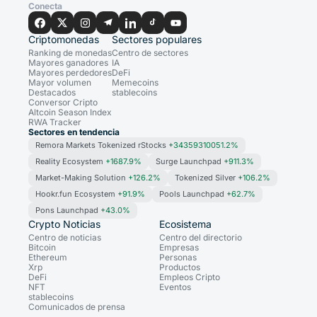
Conecta
Criptomonedas
Sectores populares
Ranking de monedas
Centro de sectores
Mayores ganadores
IA
Mayores perdedores
DeFi
Mayor volumen
Memecoins
Destacados
stablecoins
Conversor Cripto
Altcoin Season Index
RWA Tracker
Sectores en tendencia
Remora Markets Tokenized rStocks
+34359310051.2%
Reality Ecosystem
+1687.9%
Surge Launchpad
+911.3%
Market-Making Solution
+126.2%
Tokenized Silver
+106.2%
Hookr.fun Ecosystem
+91.9%
Pools Launchpad
+62.7%
Pons Launchpad
+43.0%
Crypto Noticias
Ecosistema
Centro de noticias
Centro del directorio
Bitcoin
Empresas
Ethereum
Personas
Xrp
Productos
DeFi
Empleos Cripto
NFT
Eventos
stablecoins
Comunicados de prensa