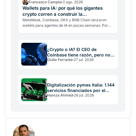
Francesco Campisi
2 ago. 2026
Wallets para IA: por qué los gigantes
crypto corren a construir la
infraestructura
MetaMask, Coinbase, OKX y BNB Chain lanzaron
wallets para agentes de IA en pocas semanas. Por
qué los gigantes construyen la infraestructura de una
economía…
¿Crypto o IA? El CEO de
Coinbase tiene razón, pero no
Giulia Ferrante
27 jul. 2026
es árbitro neutral
Digitalización pymes Italia: 1.144
servicios financiados por el
Hamza Ahmed
26 jul. 2026
PNRR