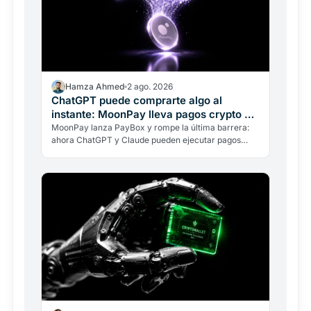
Hamza Ahmed
2 ago. 2026
ChatGPT puede comprarte algo al
instante: MoonPay lleva pagos crypto al
chat
MoonPay lanza PayBox y rompe la última barrera:
ahora ChatGPT y Claude pueden ejecutar pagos
crypto reales desde el chat, sin custodia de fondos y
con…