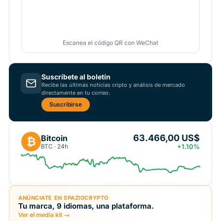
Escanea el código QR con WeChat
Suscríbete al boletín
Recibe las últimas noticias cripto y análisis de mercado
directamente en tu correo.
Suscribirse
63.466,00 US$
Bitcoin
₿
BTC · 24h
+1.10%
ANÚNCIATE EN SPAZIOCRYPTO
Tu marca, 9 idiomas, una plataforma.
Ver el media kit →