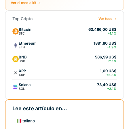
Ver el media kit →
Top Cripto
Ver todo →
Bitcoin
63.466,00 US$
BTC
+1.1%
Ethereum
1881,80 US$
ETH
+1.9%
BNB
586,99 US$
BNB
+2.1%
XRP
1,09 US$
XRP
+2.3%
Solana
73,49 US$
SOL
+2.1%
Lee este artículo en...
Italiano