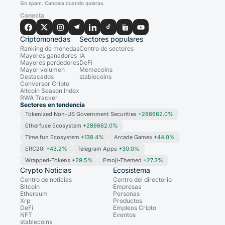
Sin spam. Cancela cuando quieras.
Conecta
Criptomonedas
Sectores populares
Ranking de monedas
Centro de sectores
Mayores ganadores
IA
Mayores perdedores
DeFi
Mayor volumen
Memecoins
Destacados
stablecoins
Conversor Cripto
Altcoin Season Index
RWA Tracker
Sectores en tendencia
Tokenized Non-US Government Securities
+286662.0%
Etherfuse Ecosystem
+286662.0%
Time.fun Ecosystem
+138.4%
Arcade Games
+44.0%
ERC20i
+43.2%
Telegram Apps
+30.0%
Wrapped-Tokens
+29.5%
Emoji-Themed
+27.3%
Crypto Noticias
Ecosistema
Centro de noticias
Centro del directorio
Bitcoin
Empresas
Ethereum
Personas
Xrp
Productos
DeFi
Empleos Cripto
NFT
Eventos
stablecoins