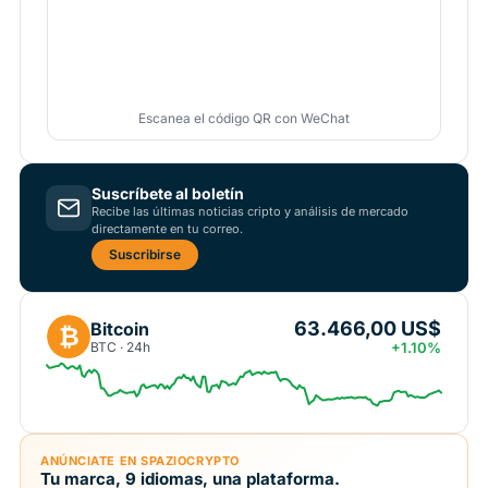
Escanea el código QR con WeChat
Suscríbete al boletín
Recibe las últimas noticias cripto y análisis de mercado
directamente en tu correo.
Suscribirse
63.466,00 US$
Bitcoin
₿
BTC · 24h
+1.10%
ANÚNCIATE EN SPAZIOCRYPTO
Tu marca, 9 idiomas, una plataforma.