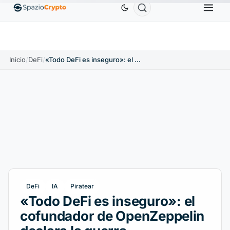
Ethereum
1880,58 US$
Tether
0,9991 US$
BN
1.10%
ETH
↑1.90%
USDT
↑0.00%
Inicio
/
DeFi
/
«Todo DeFi es inseguro»: el cofundador de OpenZeppelin declara la guerra
DeFi
IA
Piratear
«Todo DeFi es inseguro»: el
cofundador de OpenZeppelin