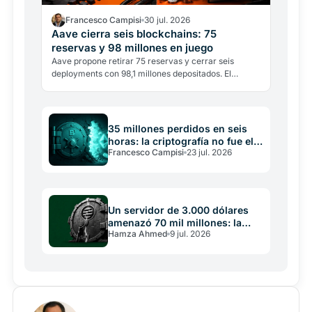
Francesco Campisi
30 jul. 2026
Aave cierra seis blockchains: 75
reservas y 98 millones en juego
Aave propone retirar 75 reservas y cerrar seis
deployments con 98,1 millones depositados. El
multichain DeFi entra en la fase de la selección.
35 millones perdidos en seis
horas: la criptografía no fue el
Francesco Campisi
23 jul. 2026
problema
Un servidor de 3.000 dólares
amenazó 70 mil millones: la
Hamza Ahmed
9 jul. 2026
falla de Aptos