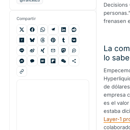
@francesco
Decisions
personas.
Compartir
frenasen 
La comp
lo sabe
Empecemos 
Hyperliqui
de dólares
empresa cot
es el valo
estaba dic
Layer-1 pr
colaborado