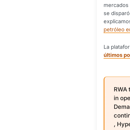
mercados 
se disparó
explicam
petróleo e
La platafo
últimos p
RWA t
in op
Deman
conti
, Hyp