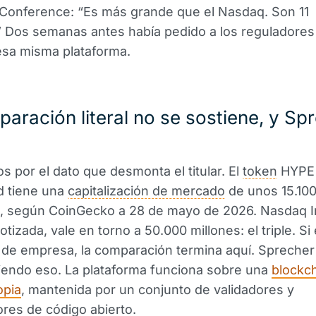
 Conference: “Es más grande que el Nasdaq. Son 11
” Dos semanas antes había pedido a los reguladores
esa misma plataforma.
aración literal no se sostiene, y Sp
por el dato que desmonta el titular. El
token
HYPE
d tiene una
capitalización de mercado
de unos 15.100
, según CoinGecko a 28 de mayo de 2026. Nasdaq In
izada, vale en torno a 50.000 millones: el triple. Si e
r de empresa, la comparación termina aquí. Sprecher
iendo eso. La plataforma funciona sobre una
blockc
opia
, mantenida por un conjunto de validadores y
res de código abierto.