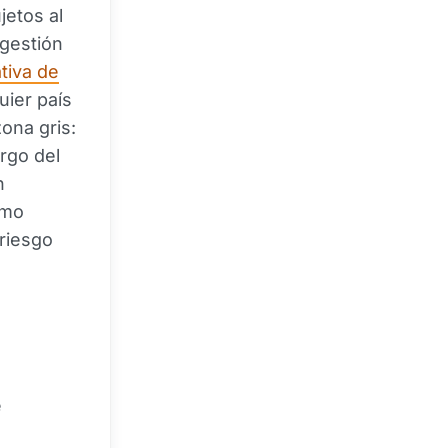
jetos al
 gestión
tiva de
uier país
ona gris:
argo del
n
omo
 riesgo
e