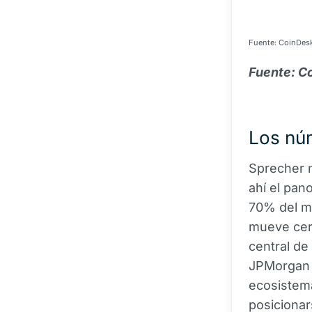
Fuente: CoinDes
Fuente: C
Los núm
Sprecher n
ahí el pan
70% del m
mueve cer
central de
JPMorgan 
ecosistema
posicionar