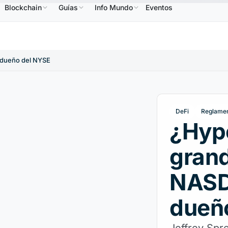
Blockchain
Guías
Info Mundo
Eventos
NB
586,64 US$
USDC
0,9995 US$
XRP
1,09 US$
BNB
↑2.10%
USDC
↑0.00%
XRP
↑2.
 dueño del NYSE
DeFi
Reglame
¿Hyp
grand
NASD
dueñ
Jeffrey Spr