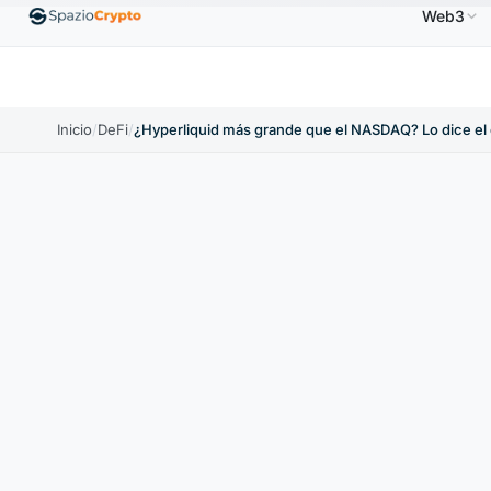
Web3
$
Ethereum
1880,58 US$
Tether
0,9991 US$
B
↑1.10%
ETH
↑1.90%
USDT
↑0.00%
Inicio
/
DeFi
/
¿Hyperliquid más grande que el NASDAQ? Lo dice el