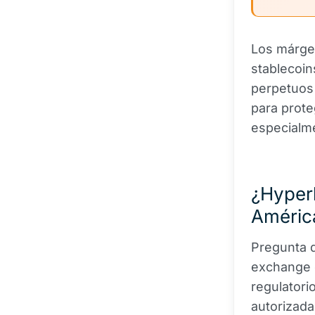
Los márge
stablecoin
perpetuos 
para prote
especialme
¿Hyperl
Améric
Pregunta 
exchange d
regulatori
autorizad