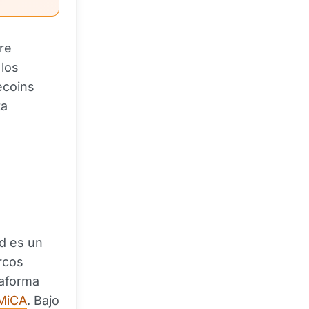
re
 los
ecoins
ta
e
d es un
rcos
taforma
 MiCA
. Bajo