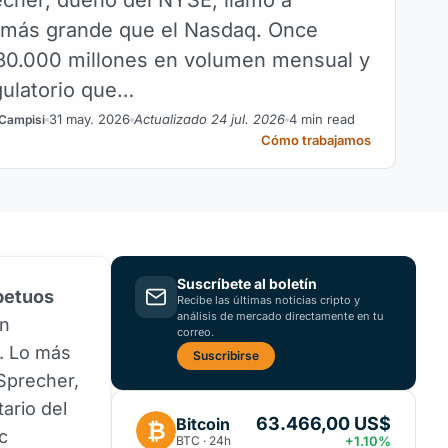
 más grande que el Nasdaq. Once
80.000 millones en volumen mensual y
gulatorio que…
31 may. 2026
Actualizado 24 jul. 2026
4 min read
 Campisi
Cómo trabajamos
Suscríbete al boletín
petuos
Recibe las últimas noticias cripto y
análisis de mercado directamente en tu
en
correo.
. Lo más
Suscribirse
 Sprecher,
ario del
63.466,00 US$
Bitcoin
₿
c
BTC · 24h
+1.10%