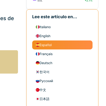
SOL
+2.1%
Lee este artículo en...
nes de
Italiano
English
Español
Français
Deutsch
한국어
Русский
中文
日本語