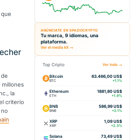
 que
ANÚNCIATE EN SPAZIOCRYPTO
Tu marca, 9 idiomas, una
plataforma.
Ver el media kit →
recher
Top Cripto
Ver todo →
 de
Bitcoin
63.466,00 US$
BTC
+1.1%
 millones
Ethereum
1881,80 US$
c., la
ETH
+1.9%
l criterio
BNB
586,99 US$
 no
BNB
+2.1%
hain
XRP
1,09 US$
XRP
+2.3%
Solana
73,49 US$