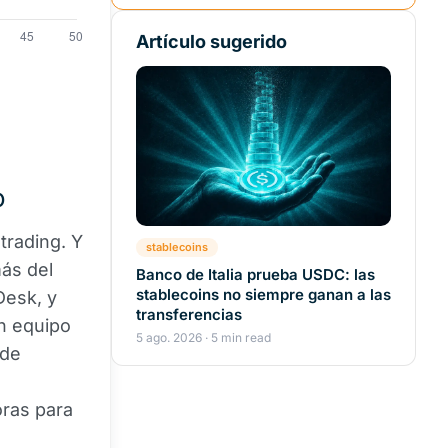
Artículo sugerido
o
trading. Y
stablecoins
ás del
Banco de Italia prueba USDC: las
stablecoins no siempre ganan a las
Desk, y
transferencias
n equipo
5 ago. 2026 · 5 min read
 de
oras para