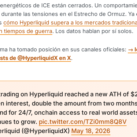
energéticos de ICE están cerrados. Un comportami
 durante las tensiones en el Estrecho de Ormuz. Ya
os
cómo Hyperliquid supera a los mercados tradicion
n tiempos de guerra
. Los datos hablan por sí solos.
rma ha tomado posición en sus canales oficiales:
→ l
osts de @HyperliquidX en X
.
rading on Hyperliquid reached a new ATH of $
en interest, double the amount from two months
d for 24/7, onchain access to real world asset
nues to grow.
pic.twitter.com/TZi0mm8Q8V
erliquid (@HyperliquidX)
May 18, 2026