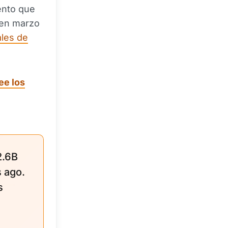
ento que
 en marzo
ales de
ee los
2.6B
 ago.
s